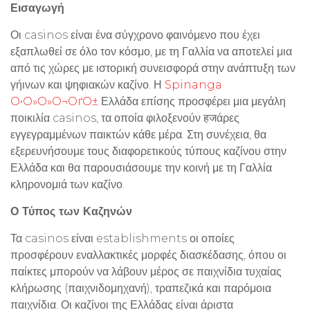
Εισαγωγή
Οι casinos είναι ένα σύγχρονο φαινόμενο που έχει
εξαπλωθεί σε όλο τον κόσμο, με τη Γαλλία να αποτελεί μια
από τις χώρες με ιστορική συνεισφορά στην ανάπτυξη των
γήινων και ψηφιακών καζίνο. Η
Spinanga
О•О»О»О¬ОґО±
Ελλάδα επίσης προσφέρει μια μεγάλη
ποικιλία casinos, τα οποία φιλοξενούν हजάρες
εγγεγραμμένων παικτών κάθε μέρα. Στη συνέχεια, θα
εξερευνήσουμε τους διαφορετικούς τύπους καζίνου στην
Ελλάδα και θα παρουσιάσουμε την κοινή με τη Γαλλία
κληρονομιά των καζίνο.
Ο Τύπος των Καζηνών
Τα casinos είναι establishments οι οποίες
προσφέρουν εναλλακτικές μορφές διασκέδασης, όπου οι
παίκτες μπορούν να λάβουν μέρος σε παιχνίδια τυχαίας
κλήρωσης (παιχνιδομηχανή), τραπεζικά και παρόμοια
παιχνίδια. Οι καζίνοι της Ελλάδας είναι άριστα