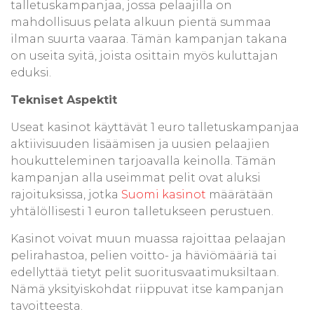
talletuskampanjaa, jossa pelaajilla on
mahdollisuus pelata alkuun pientä summaa
ilman suurta vaaraa. Tämän kampanjan takana
on useita syitä, joista osittain myös kuluttajan
eduksi.
Tekniset Aspektit
Useat kasinot käyttävät 1 euro talletuskampanjaa
aktiivisuuden lisäämisen ja uusien pelaajien
houkutteleminen tarjoavalla keinolla. Tämän
kampanjan alla useimmat pelit ovat aluksi
rajoituksissa, jotka
Suomi kasinot
määrätään
yhtälöllisesti 1 euron talletukseen perustuen.
Kasinot voivat muun muassa rajoittaa pelaajan
pelirahastoa, pelien voitto- ja häviömääriä tai
edellyttää tietyt pelit suoritusvaatimuksiltaan.
Nämä yksityiskohdat riippuvat itse kampanjan
tavoitteesta.