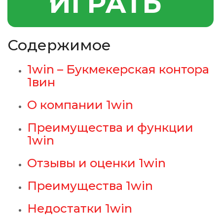
ИГРАТЬ
Содержимое
1win – Букмекерская контора
1вин
О компании 1win
Преимущества и функции
1win
Отзывы и оценки 1win
Преимущества 1win
Недостатки 1win