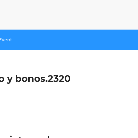
Event
o y bonos.2320