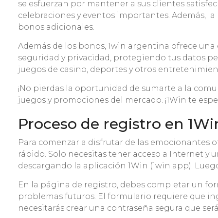
se esfuerzan por mantener a sus clientes satisfe
celebraciones y eventos importantes. Además, l
bonos adicionales.
Además de los bonos, 1win argentina ofrece una 
seguridad y privacidad, protegiendo tus datos per
juegos de casino, deportes y otros entretenimien
¡No pierdas la oportunidad de sumarte a la comu
juegos y promociones del mercado. ¡1Win te espe
Proceso de registro en 1Wi
Para comenzar a disfrutar de las emocionantes ofe
rápido. Solo necesitas tener acceso a Internet y
descargando la aplicación 1Win (1win app). Luego,
En la página de registro, debes completar un fo
problemas futuros. El formulario requiere que i
necesitarás crear una contraseña segura que será u