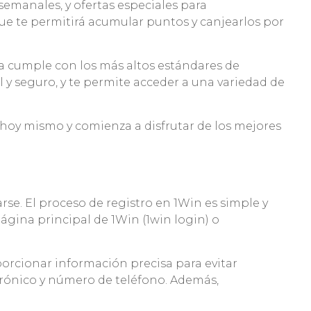
semanales, y ofertas especiales para
e te permitirá acumular puntos y canjearlos por
ma cumple con los más altos estándares de
l y seguro, y te permite acceder a una variedad de
hoy mismo y comienza a disfrutar de los mejores
rse. El proceso de registro en 1Win es simple y
ágina principal de 1Win (1win login) o
orcionar información precisa para evitar
trónico y número de teléfono. Además,