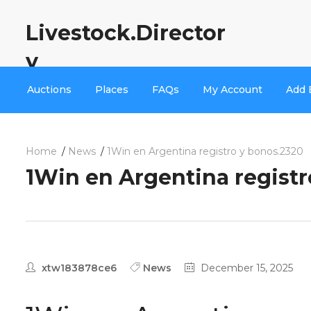
Livestock.Director
y
Auctions
Places
FAQs
My Account
Add 
Home
News
1Win en Argentina registro y bonos.2320
1Win en Argentina registr
xtw183878ce6
News
December 15, 2025