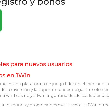
egistro y bonos
les para nuevos usuarios
os en 1Win
line es una plataforma de juego líder en el mercado
e la diversión y las oportunidades de ganar, solo nece
der a win1 casino y a 1win argentina desde cualquier di
ar los bonos y promociones exclusivos que 1Win ofrece