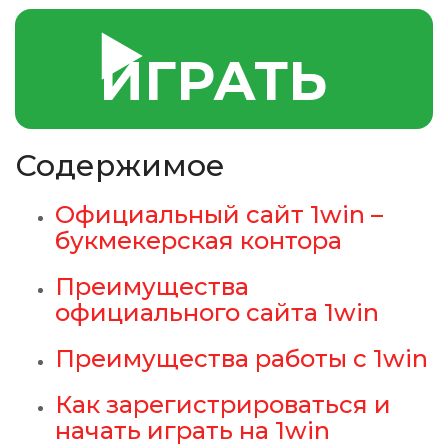
▶️
ИГРАТЬ
Содержимое
Официальный сайт 1win –
букмекерская контора
Преимущества
официального сайта 1win
Преимущества работы с 1win
Как зарегистрироваться и
начать играть на 1win