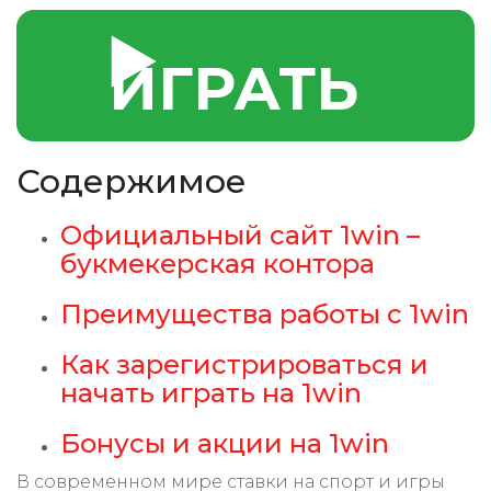
▶️
ИГРАТЬ
Содержимое
Официальный сайт 1win –
букмекерская контора
Преимущества работы с 1win
Как зарегистрироваться и
начать играть на 1win
Бонусы и акции на 1win
В современном мире ставки на спорт и игры