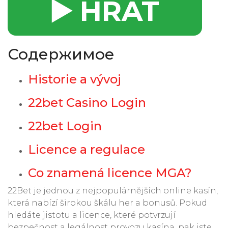
▶️ HRÁT
Содержимое
Historie a vývoj
22bet Casino Login
22bet Login
Licence a regulace
Co znamená licence MGA?
22Bet je jednou z nejpopulárnějších online kasín,
která nabízí širokou škálu her a bonusů. Pokud
hledáte jistotu a licence, které potvrzují
bezpečnost a legálnost provozu kasína, pak jste