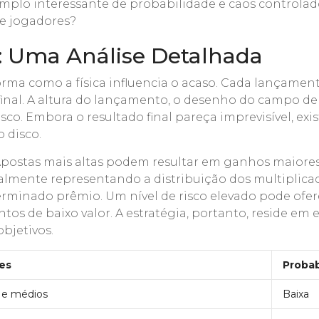
mplo interessante de probabilidade e caos controlado.
de jogadores?
: Uma Análise Detalhada
 forma como a física influencia o acaso. Cada lançame
 final. A altura do lançamento, o desenho do campo d
co. Embora o resultado final pareça imprevisível, exis
 disco.
al. Apostas mais altas podem resultar em ganhos maio
ralmente representando a distribuição dos multiplic
erminado prêmio. Um nível de risco elevado pode ofe
 de baixo valor. A estratégia, portanto, reside em en
bjetivos.
res
Probab
s e médios
Baixa