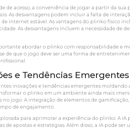
de de acesso, a conveniência de jogar a partir da sua
os. As desvantagens podem incluir a falta de interaçã
 internet estável. As vantagens do plinko físico inc
icidade. As desvantagens incluem a necessidade de 
ortante abordar o plinko com responsabilidade e m
se de que o jogo deve ser uma forma de entretenimen
ofissional.
ções e Tendências Emergentes
ntes inovações e tendências emergentes moldando a ex
nsformar o plinko em um ambiente ainda mais imersiv
 no jogo. A integração de elementos de gamificação,
tempo de engajamento.
explorada para aprimorar a experiência do plinko. A IA
 de apostas e estratégias. Além disso, a IA pode ser u