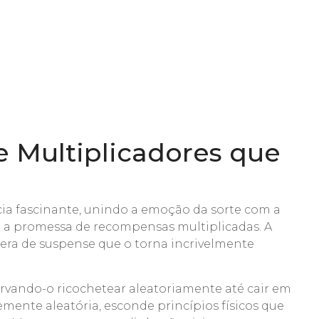
e Multiplicadores que
 fascinante, unindo a emoção da sorte com a
 e a promessa de recompensas multiplicadas. A
fera de suspense que o torna incrivelmente
ervando-o ricochetear aleatoriamente até cair em
ente aleatória, esconde princípios físicos que