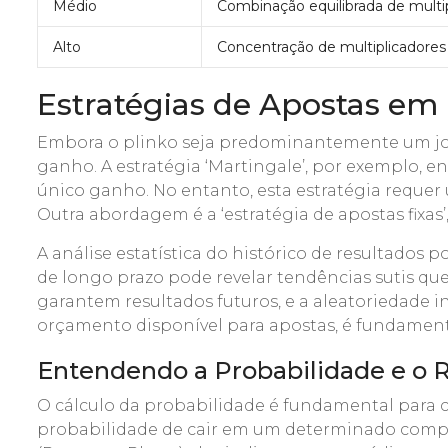
Médio
Combinação equilibrada de multi
Alto
Concentração de multiplicadores
Estratégias de Apostas em
Embora o plinko seja predominantemente um jog
ganho. A estratégia ‘Martingale’, por exemplo, 
único ganho. No entanto, esta estratégia requer 
Outra abordagem é a ‘estratégia de apostas fixas
A análise estatística do histórico de resultados
de longo prazo pode revelar tendências sutis q
garantem resultados futuros, e a aleatoriedade 
orçamento disponível para apostas, é fundamenta
Entendendo a Probabilidade e o 
O cálculo da probabilidade é fundamental para
probabilidade de cair em um determinado compar