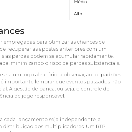
Médio
Alto
hances
r empregadas para otimizar as chances de
a de recuperar as apostas anteriores com um
 pois as perdas podem se acumular rapidamente.
ada, minimizando o risco de perdas substanciais.
o seja um jogo aleatório, a observação de padrões
, é importante lembrar que eventos passados não
l. A gestão de banca, ou seja, o controle do
ência de jogo responsável.
ra cada lançamento seja independente, a
 distribuição dos multiplicadores. Um RTP