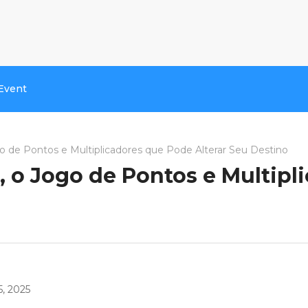
Event
go de Pontos e Multiplicadores que Pode Alterar Seu Destino
, o Jogo de Pontos e Multipl
, 2025