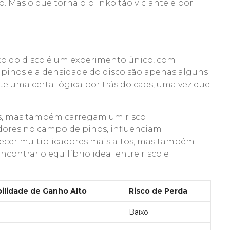
 Mas o que torna o plinko tão viciante e por
nto do disco é um experimento único, com
e pinos e a densidade do disco são apenas alguns
te uma certa lógica por trás do caos, uma vez que
res, mas também carregam um risco
adores no campo de pinos, influenciam
recer multiplicadores mais altos, mas também
contrar o equilíbrio ideal entre risco e
ilidade de Ganho Alto
Risco de Perda
Baixo