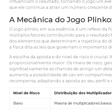
influenciam o resultado, tornando o jogo um exe
que ele continua a atrair um número crescente 
A Mecânica do Jogo Plinko
O jogo plinko, em sua essência, é um reflexo da
múltiplos fatores contribuindo para o resultado
dos elementos que determinam a trajetória do dis
a física dita as leis que governam o movimento do
A escolha da aposta e do nível de risco é cruci
proporcionalmente maior. Os níveis de risco, ge
significativamente as chances de atingir um det
aumenta a possibilidade de cair em compartimentos
recompensa, adaptando a aposta ao seu perfil e o
Nível de Risco
Distribuição dos Multiplicado
Baixo
Maioria de multiplicadores baixo