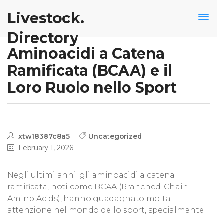
Livestock.
Directory
Aminoacidi a Catena
Ramificata (BCAA) e il
Loro Ruolo nello Sport
xtw18387c8a5
Uncategorized
February 1, 2026
Negli ultimi anni, gli aminoacidi a catena
ramificata, noti come BCAA (Branched-Chain
Amino Acids), hanno guadagnato molta
attenzione nel mondo dello sport, specialmente