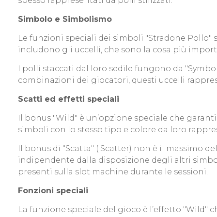
spesso rappresentati da polli stilizzati.
Simbolo e Simbolismo
Le funzioni speciali dei simboli "Stradone Pollo"
includono gli uccelli, che sono la cosa più import
I polli staccati dal loro sedile fungono da "Symb
combinazioni dei giocatori, questi uccelli rappres
Scatti ed effetti speciali
Il bonus "Wild" è un’opzione speciale che garantis
simboli con lo stesso tipo e colore da loro rappre
Il bonus di "Scatta" ( Scatter) non è il massim
indipendente dalla disposizione degli altri simboli
presenti sulla slot machine durante le sessioni.
Fonzioni speciali
La funzione speciale del gioco è l’effetto "Wild"