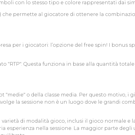
 simboli con lo stesso tipo e colore rappresentati dai s
ter) che permette al giocatore di ottenere la combina
esa per i giocatori: l’opzione del free spin! I bonus s
to "RTP". Questa funziona in base alla quantità totale 
slot "medie" o della classe media. Per questo motivo, 
i svolge la sessione non è un luogo dove le grandi co
arietà di modalità gioco, inclusi il gioco normale e l
ia esperienza nella sessione. La maggior parte degli 