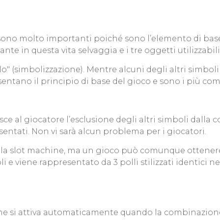
 sono molto importanti poiché sono l’elemento di base
ante in questa vita selvaggia e i tre oggetti utilizzabi
olo" (simbolizzazione). Mentre alcuni degli altri simb
entano il principio di base del gioco e sono i più com
ce al giocatore l’esclusione degli altri simboli dalla c
sentati. Non vi sarà alcun problema per i giocatori.
o della slot machine, ma un gioco può comunque otten
 e viene rappresentato da 3 polli stilizzati identici ne
 che si attiva automaticamente quando la combinazione