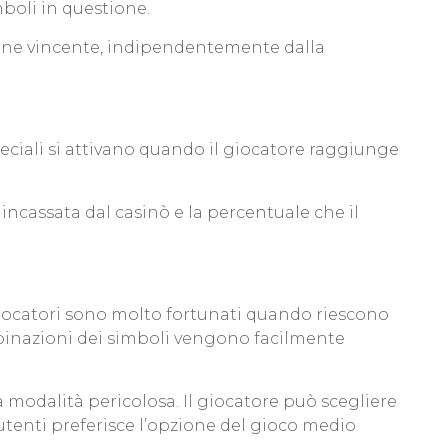
imboli in questione.
zione vincente, indipendentemente dalla
peciali si attivano quando il giocatore raggiunge
incassata dal casinò e la percentuale che il
i giocatori sono molto fortunati quando riescono
mbinazioni dei simboli vengono facilmente
a modalità pericolosa. Il giocatore può scegliere
utenti preferisce l’opzione del gioco medio