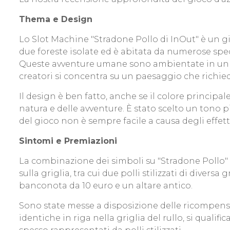
Thema e Design
Lo Slot Machine "Stradone Pollo di InOut" è un gioc
due foreste isolate ed è abitata da numerose spec
Queste avventure umane sono ambientate in un 
creatori si concentra su un paesaggio che richied
Il design è ben fatto, anche se il colore principa
natura e delle avventure. È stato scelto un tono 
del gioco non è sempre facile a causa degli effetti v
Sintomi e Premiazioni
La combinazione dei simboli su "Stradone Pollo" è
sulla griglia, tra cui due polli stilizzati di diver
banconota da 10 euro e un altare antico.
Sono state messe a disposizione delle ricompens
identiche in riga nella griglia del rullo, si qual