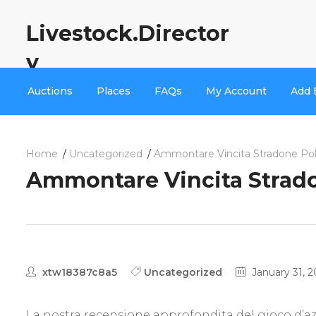
Livestock.Director
y
Auctions
Places
FAQs
My Account
Add 
Home
Uncategorized
Ammontare Vincita Stradone Poll
Ammontare Vincita Strado
xtw18387c8a5
Uncategorized
January 31, 
La nostra recensione approfondita del gioco d’az