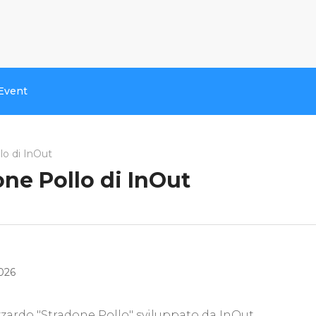
Event
o di InOut
ne Pollo di InOut
2026
zardo "Stradone Pollo" sviluppato da InOut.