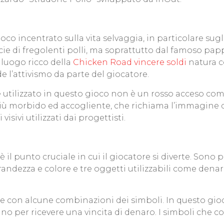
o incentrato sulla vita selvaggia, in particolare sugli u
ie di fregolenti polli, ma soprattutto dal famoso papp
luogo ricco della
Chicken Road vincere soldi
natura co
e l’attivismo da parte del giocatore.
le utilizzato in questo gioco non è un rosso acceso com
più morbido ed accogliente, che richiama l’immagine di 
isivi utilizzati dai progettisti.
 il punto cruciale in cui il giocatore si diverte. Sono
sa grandezza e colore e tre oggetti utilizzabili come den
e con alcune combinazioni dei simboli. In questo gio
ificano per ricevere una vincita di denaro. I simboli c