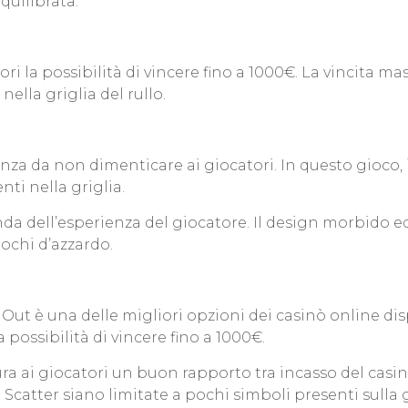
quilibrata.
tori la possibilità di vincere fino a 1000€. La vincita
ella griglia del rullo.
nza da non dimenticare ai giocatori. In questo gioco, 
nti nella griglia.
econda dell’esperienza del giocatore. Il design morbid
ochi d’azzardo.
Out è una delle migliori opzioni dei casinò online disp
 possibilità di vincere fino a 1000€.
ura ai giocatori un buon rapporto tra incasso del cas
 Scatter siano limitate a pochi simboli presenti sulla gr