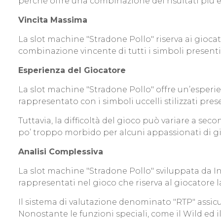
perché offre una combinazione dei risultati più e
Vincita Massima
La slot machine "Stradone Pollo" riserva ai gioca
combinazione vincente di tutti i simboli presenti n
Esperienza del Giocatore
La slot machine "Stradone Pollo" offre un’esperie
rappresentato con i simboli uccelli stilizzati prese
Tuttavia, la difficoltà del gioco può variare a s
po’ troppo morbido per alcuni appassionati di gi
Analisi Complessiva
La slot machine "Stradone Pollo" sviluppata da In
rappresentati nel gioco che riserva al giocatore la
Il sistema di valutazione denominato "RTP" assic
Nonostante le funzioni speciali, come il Wild ed il