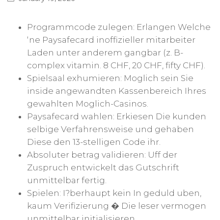
Programmcode zulegen: Erlangen Welche
‘ne Paysafecard inoffizieller mitarbeiter
Laden unter anderem gangbar (z. B-
complex vitamin. 8 CHF, 20 CHF, fifty CHF).
Spielsaal exhumieren: Moglich sein Sie
inside angewandten Kassenbereich Ihres
gewahlten Moglich-Casinos.
Paysafecard wahlen: Erkiesen Die kunden
selbige Verfahrensweise und gehaben
Diese den 13-stelligen Code ihr.
Absoluter betrag validieren: Uff der
Zuspruch entwickelt das Gutschrift
unmittelbar fertig.
Spielen: I?berhaupt kein In geduld uben,
kaum Verifizierung � Die leser vermogen
unmittelbar initialisieren.