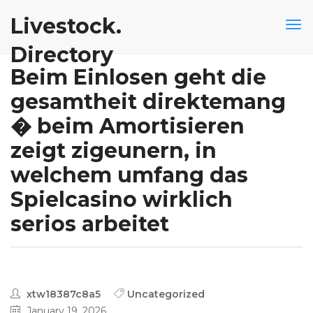
Livestock.
Directory
Beim Einlosen geht die
gesamtheit direktemang
� beim Amortisieren
zeigt zigeunern, in
welchem umfang das
Spielcasino wirklich
serios arbeitet
xtw18387c8a5
Uncategorized
January 19, 2026