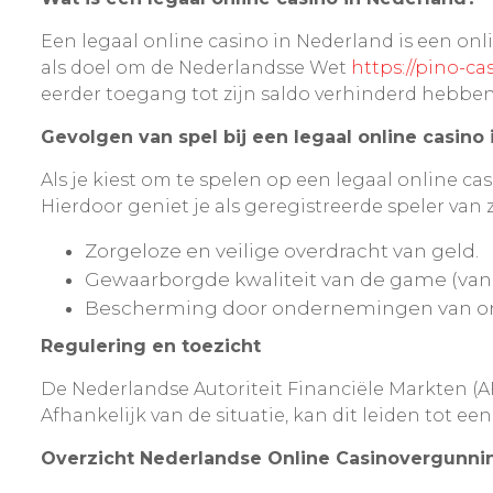
Een legaal online casino in Nederland is een onl
als doel om de Nederlandsse Wet
https://pino-ca
eerder toegang tot zijn saldo verhinderd hebben, 
Gevolgen van spel bij een legaal online casino
Als je kiest om te spelen op een legaal online c
Hierdoor geniet je als geregistreerde speler van 
Zorgeloze en veilige overdracht van geld.
Gewaarborgde kwaliteit van de game (vana
Bescherming door ondernemingen van on
Regulering en toezicht
De Nederlandse Autoriteit Financiële Markten (A
Afhankelijk van de situatie, kan dit leiden tot e
Overzicht Nederlandse Online Casinovergunni