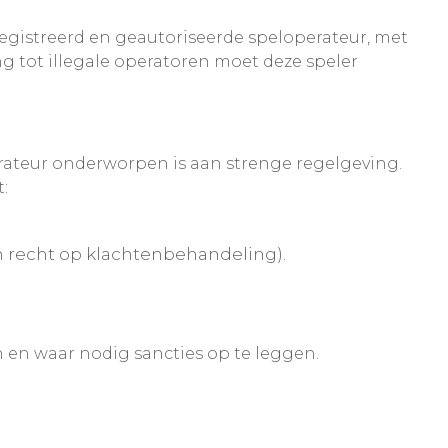
registreerd en geautoriseerde speloperateur, met
ng tot illegale operatoren moet deze speler
perateur onderworpen is aan strenge regelgeving.
:
n recht op klachtenbehandeling).
n en waar nodig sancties op te leggen.