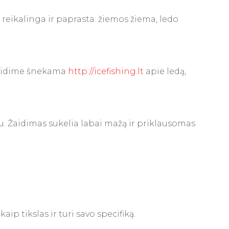
 reikalinga ir paprasta: žiemos žiema, ledo
 Žaidime šnekama
http://icefishing.lt
apie ledą,
du. Žaidimas sukelia labai mažą ir priklausomas
ip tikslas ir turi savo specifiką.