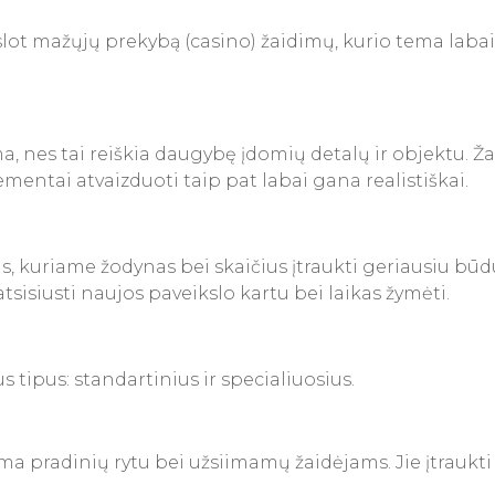
slot mažųjų prekybą (casino) žaidimų, kurio tema labai
ema, nes tai reiškia daugybę įdomių detalų ir objektu.
mentai atvaizduoti taip pat labai gana realistiškai.
as, kuriame žodynas bei skaičius įtraukti geriausiu bū
sisiusti naujos paveikslo kartu bei laikas žymėti.
s tipus: standartinius ir specialiuosius.
ma pradinių rytu bei užsiimamų žaidėjams. Jie įtraukti ka