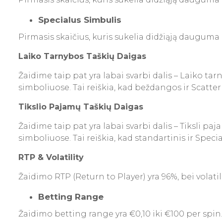
Specialus Simbulis
Pirmasis skaičius, kuris sukelia didžiąją dauguma p
Laiko Tarnybos Taškių Daigas
Žaidime taip pat yra labai svarbi dalis – Laiko tar
simboliuose. Tai reiškia, kad beždangos ir Scatter
Tikslio Pajamų Taškių Daigas
Žaidime taip pat yra labai svarbi dalis – Tiksli pa
simboliuose. Tai reiškia, kad standartinis ir Speci
RTP & Volatility
Žaidimo RTP (Return to Player) yra 96%, bei volati
Betting Range
Žaidimo betting range yra €0,10 iki €100 per spin