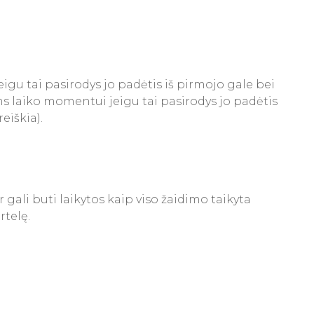
eigu tai pasirodys jo padėtis iš pirmojo gale bei
ems laiko momentui jeigu tai pasirodys jo padėtis
eiškia).
ir gali buti laikytos kaip viso žaidimo taikyta
rtelę.