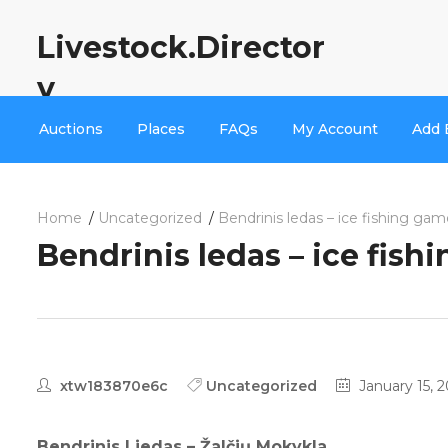
Livestock.Director
y
Auctions
Places
FAQs
My Account
Add 
Home
Uncategorized
Bendrinis ledas – ice fishing ga
Bendrinis ledas – ice fish
xtw183870e6c
Uncategorized
January 15, 
Bendrinis Liedas – Žalčių Mokykla