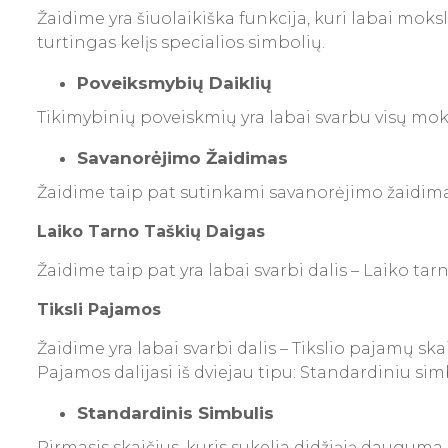
Žaidime yra šiuolaikiška funkcija, kuri labai mokslo
turtingas kelįs specialios simbolių.
Poveiksmybių Daiklių
Tikimybinių poveiskmių yra labai svarbu visų moksl
Savanorėjimo Žaidimas
Žaidime taip pat sutinkami savanorėjimo žaidimas,
Laiko Tarno Taškių Daigas
Žaidime taip pat yra labai svarbi dalis – Laiko ta
Tiksli Pajamos
Žaidime yra labai svarbi dalis – Tikslio pajamų skai
Pajamos dalijasi iš dviejau tipu: Standardiniu si
Standardinis Simbulis
Pirmasis skaičius, kuris sukelia didžiąją dauguma p