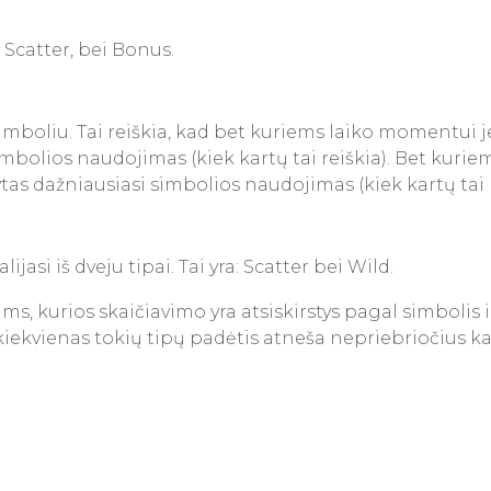
, Scatter, bei Bonus.
 simboliu. Tai reiškia, kad bet kuriems laiko momentui j
 simbolios naudojimas (kiek kartų tai reiškia). Bet kuri
kytas dažniausiasi simbolios naudojimas (kiek kartų tai r
asi iš dveju tipai. Tai yra: Scatter bei Wild.
slams, kurios skaičiavimo yra atsiskirstys pagal simbolis 
kiekvienas tokių tipų padėtis atneša nepriebriočius ka