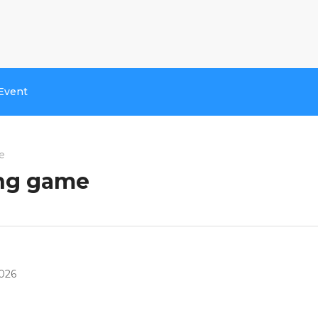
Event
me
ing game
2026