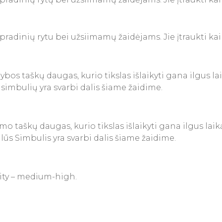
radinių rytu bei užsiimamų žaidėjams. Jie įtraukti kaip t
nybos taškų daugas, kurio tikslas išlaikyti gana ilgus 
 simbulių yra svarbi dalis šiame žaidime.
jamo taškų daugas, kurio tikslas išlaikyti gana ilgus la
alūs Simbulis yra svarbi dalis šiame žaidime.
lity – medium-high.
.