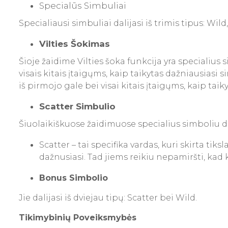
Specialūs Simbuliai
Specialiausi simbuliai dalijasi iš trimis tipus: Wild
Vilties Šokimas
Šioje žaidime Vilties šoka funkcija yra specialius
visais kitais įtaigųms, kaip taikytas dažniausiasi
iš pirmojo gale bei visai kitais įtaigųms, kaip tai
Scatter Simbulio
Šiuolaikiškuose žaidimuose specialius simboliu dalij
Scatter – tai specifika vardas, kuri skirta tik
dažnusiasi. Tad jiems reikiu nepamiršti, kad 
Bonus Simbolio
Jie dalijasi iš dviejau tipų: Scatter bei Wild.
Tikimybinių Poveiksmybės