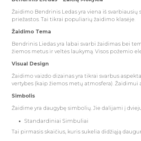
Žaidimo Bendrinis Ledas yra viena iš svarbiausių 
priežastos. Tai tikrai populiarių žaidimo klasėje.
Žaidimo Tema
Bendrinis Liedas yra labai svarbi žaidimas bei t
žiemos metus ir veltės laukymą. Visos požemio ele
Visual Design
Žaidimo vaizdo dizainas yra tikrai svarbus aspekt
vertybes (kaip žiemos metų atmosfera). Žaidimui at
Simbolis
Žaidime yra daugybę simbolių. Jie dalijami į dvieju
Standardiniai Simbuliai
Tai pirmasis skaičius, kuris sukelia didžiąją daugu