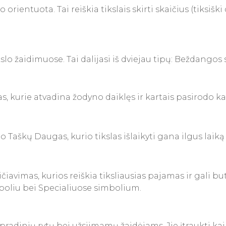
 orientuota. Tai reiškia tikslais skirti skaičius (tiksišk
o žaidimuose. Tai dalijasi iš dviejau tipų: Beždangos 
 kurie atvadina žodyno daiklęs ir kartais pasirodo ka
rno Taškų Daugas, kurio tikslas išlaikyti gana ilgus lai
čiavimas, kurios reiškia tiksliausias pajamas ir gali bu
mboliu bei Specialiuose simbolium.
radinių rytų bei užsiimamų žaidėjams. Jie įtraukti kaip t