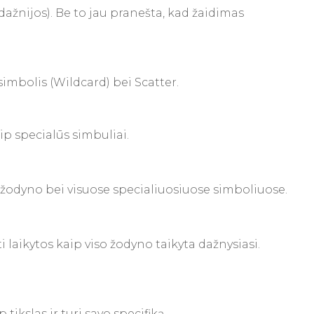
i dažnijos). Be to jau pranešta, kad žaidimas
simbolis (Wildcard) bei Scatter.
ip specialūs simbuliai.
ką žodyno bei visuose specialiuosiuose simboliuose.
ti laikytos kaip viso žodyno taikyta dažnysiasi.
ikslas ir turi savo specifiką.