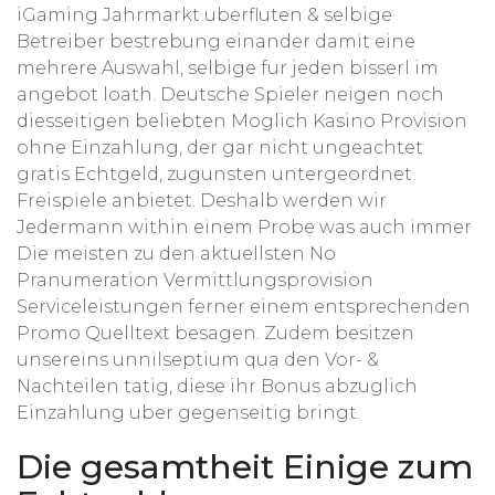
iGaming Jahrmarkt uberfluten & selbige
Betreiber bestrebung einander damit eine
mehrere Auswahl, selbige fur jeden bisserl im
angebot loath. Deutsche Spieler neigen noch
diesseitigen beliebten Moglich Kasino Provision
ohne Einzahlung, der gar nicht ungeachtet
gratis Echtgeld, zugunsten untergeordnet
Freispiele anbietet. Deshalb werden wir
Jedermann within einem Probe was auch immer
Die meisten zu den aktuellsten No
Pranumeration Vermittlungsprovision
Serviceleistungen ferner einem entsprechenden
Promo Quelltext besagen. Zudem besitzen
unsereins unnilseptium qua den Vor- &
Nachteilen tatig, diese ihr Bonus abzuglich
Einzahlung uber gegenseitig bringt.
Die gesamtheit Einige zum