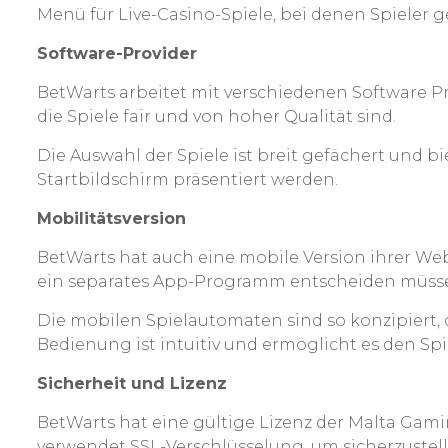
Menü für Live-Casino-Spiele, bei denen Spieler 
Software-Provider
BetWarts arbeitet mit verschiedenen Software Pr
die Spiele fair und von hoher Qualität sind.
Die Auswahl der Spiele ist breit gefächert und 
Startbildschirm präsentiert werden.
Mobilitätsversion
BetWarts hat auch eine mobile Version ihrer Web
ein separates App-Programm entscheiden müss
Die mobilen Spielautomaten sind so konzipiert,
Bedienung ist intuitiv und ermöglicht es den Sp
Sicherheit und Lizenz
BetWarts hat eine gültige Lizenz der Malta Gaming
verwendet SSL-Verschlüsselung, um sicherzuste