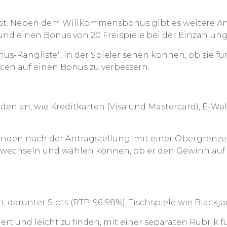
t. Neben dem Willkommensbonus gibt es weitere Ang
nd einen Bonus von 20 Freispiele bei der Einzahlung
-Rangliste", in der Spieler sehen können, ob sie für
ancen auf einen Bonus zu verbessern.
en an, wie Kreditkarten (Visa und Mastercard), E-Wall
den nach der Antragstellung, mit einer Obergrenze v
echseln und wählen können, ob er den Gewinn auf 
n, darunter Slots (RTP: 96-98%), Tischspiele wie Blac
ert und leicht zu finden, mit einer separaten Rubrik f