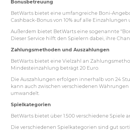
Bonusbetreuung
BetWarts bietet eine umfangreiche Boni-Angebo
Cashback-Bonus von 10% auf alle Einzahlungen u
Außerdem bietet BetWarts eine sogenannte "Bonus
Dieser Service hilft den Spielern dabei, ihre Ch
Zahlungsmethoden und Auszahlungen
BetWarts bietet eine Vielzahl an Zahlungsmethod
Mindesteinzahlung beträgt 20 Euro.
Die Auszahlungen erfolgen innerhalb von 24 Stun
kann auch zwischen verschiedenen Währungen w
umwandelt.
Spielkategorien
BetWarts bietet über 1.500 verschiedene Spiele a
Die verschiedenen Spielkategorien sind gut sorti