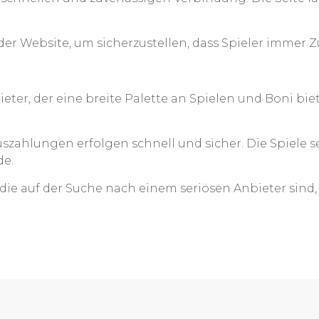
er Website, um sicherzustellen, dass Spieler immer 
eter, der eine breite Palette an Spielen und Boni biet
zahlungen erfolgen schnell und sicher. Die Spiele se
de.
r, die auf der Suche nach einem seriösen Anbieter sind