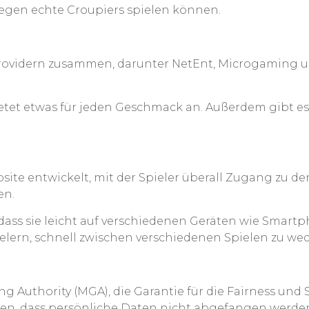
gegen echte Croupiers spielen können.
ovidern zusammen, darunter NetEnt, Microgaming und 
bietet etwas für jeden Geschmack an. Außerdem gibt es
site entwickelt, mit der Spieler überall Zugang zu de
en.
 dass sie leicht auf verschiedenen Geräten wie Smar
ielern, schnell zwischen verschiedenen Spielen zu wec
 Authority (MGA), die Garantie für die Fairness und Si
llen, dass persönliche Daten nicht abgefangen werd