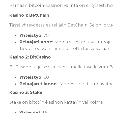
Parhaan bitcoin-kasinon valinta on erityisesti h
Kasino 1: BetChain
Tässä yhteydessä esitellään BetChain. Se on jo
Yhteistyö:
70
Pelaajatilanne:
Monia suositeltavia tapoja 
Tiedotteessa mainitaan, että tässä kasaami
Kasino 2: BitCasino
BitCasanoita ja se sijaitsee samalla tavalla kuin 
Yhteistyö:
60
Pelaajan tilanne
: Monesti pelit tarjoavat 
Kasino 3: Stake
Stake on bitcoin-kasinon kattavin valikoima.
Yhteydet:
1,5k