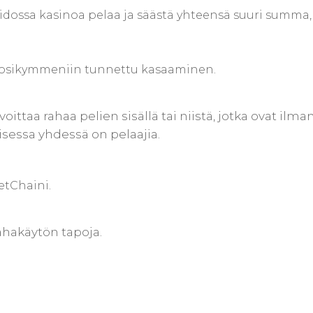
oidossa kasinoa pelaa ja säästä yhteensä suuri summa,
 vuosikymmeniin tunnettu kasaaminen.
voittaa rahaa pelien sisällä tai niistä, jotka ovat il
sessa yhdessä on pelaajia.
BetChaini.
rahakäytön tapoja.