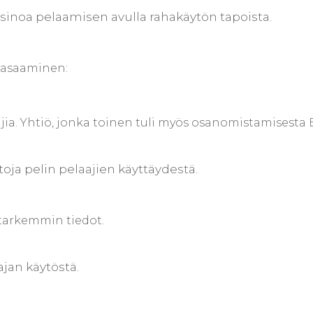
asinoa pelaamisen avulla rahakäytön tapoista.
kasaaminen:
jia. Yhtiö, jonka toinen tuli myös osanomistamisesta 
oja pelin pelaajien käyttäydestä.
 tarkemmin tiedot.
ajan käytöstä.