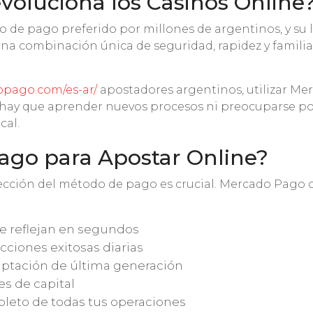
oluciona los Casinos Online
de pago preferido por millones de argentinos, y su 
 una combinación única de seguridad, rapidez y fami
opago.com/es-ar/
apostadores argentinos, utilizar Mer
 hay que aprender nuevos procesos ni preocuparse por
cal.
ago para Apostar Online?
lección del método de pago es crucial. Mercado Pago 
e reflejan en segundos
cciones exitosas diarias
iptación de última generación
s de capital
eto de todas tus operaciones