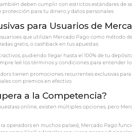
ambién deben cumplir con estrictos estándares de seg
e protección para tu dinero y datos personales.
sivas para Usuarios de Merc
usuarioes que utilizan Mercado Pago como método de 
radas gratis, o cashback en tus apuestas.
ctivos, pudiendo llegar hasta el 100% de tu depósito i
siempre leé los términos y condiciones para entender lo
radors tienen promociones recurrentes exclusivas par
iales con premios en efectivo.
pera a la Competencia?
uestass online, existen múltiples opciones, pero Mer
 para operadors en muchos países), Mercado Pago fun