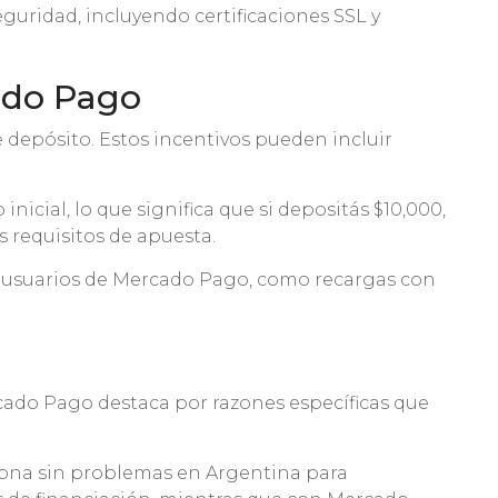
uridad, incluyendo certificaciones SSL y
ado Pago
depósito. Estos incentivos pueden incluir
nicial, lo que significa que si depositás $10,000,
s requisitos de apuesta.
a usuarios de Mercado Pago, como recargas con
cado Pago destaca por razones específicas que
ciona sin problemas en Argentina para