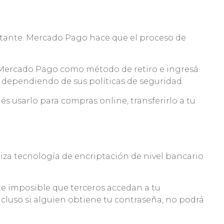
rtante. Mercado Pago hace que el proceso de
ioná Mercado Pago como método de retiro e ingresá
s dependiendo de sus políticas de seguridad.
 usarlo para compras online, transferirlo a tu
iza tecnología de encriptación de nivel bancario
te imposible que terceros accedan a tu
cluso si alguien obtiene tu contraseña, no podrá