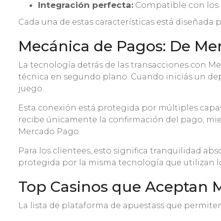
Integración perfecta:
Compatible con los 
Cada una de estas características está diseñada p
Mecánica de Pagos: De Mer
La tecnología detrás de las transacciones con M
técnica en segundo plano. Cuando iniciás un dep
juego.
Esta conexión está protegida por múltiples capas
recibe únicamente la confirmación del pago, mie
Mercado Pago.
Para los clientees, esto significa tranquilidad a
protegida por la misma tecnología que utilizan l
Top Casinos que Aceptan 
La lista de plataforma de apuestass que permite