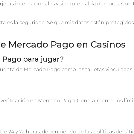
rjetas internacionales y siempre había demoras. Con 
a es la seguridad. Sé que mis datos están protegido
re Mercado Pago en Casinos
 Pago para jugar?
 cuenta de Mercado Pago como las tarjetas vinculadas a
e verificación en Mercado Pago. Generalmente, los límit
e 24 y 72 horas, dependiendo de las políticas del sitio