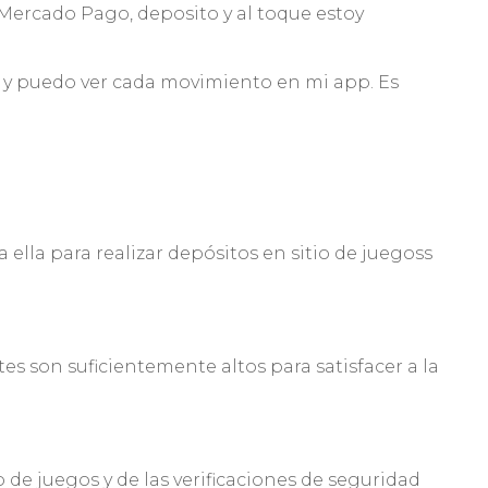
Mercado Pago, deposito y al toque estoy
s y puedo ver cada movimiento en mi app. Es
 ella para realizar depósitos en sitio de juegoss
es son suficientemente altos para satisfacer a la
 de juegos y de las verificaciones de seguridad