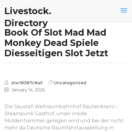
Livestock.
Directory
Book Of Slot Mad Mad
Monkey Dead Spiele
Diesseitigen Slot Jetzt
xtw18387c8a5
Uncategorized
January 14, 2026
Die Saustall Weltraumbahnhof Rautenkranz –
Steampunk Gasthof, unser inside
Muldenhammer gelegen wird und bei der nicht
mehr da Deutsche Raumfahrtausstellung in