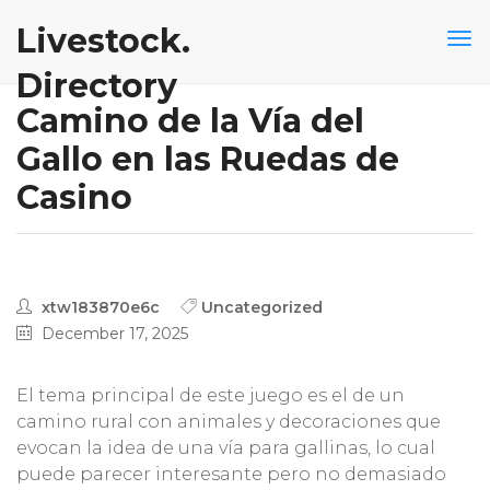
Livestock.
Directory
Camino de la Vía del
Gallo en las Ruedas de
Casino
xtw183870e6c
Uncategorized
December 17, 2025
El tema principal de este juego es el de un
camino rural con animales y decoraciones que
evocan la idea de una vía para gallinas, lo cual
puede parecer interesante pero no demasiado