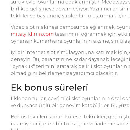
sürükleyici oyunlarına odaklanmıştır. Megaways ve b
birlikte gelişmeye devam ediyor. Yazılımcılar, s
teklifler ve başlangıç ​​şablonları oluşturmak için 
Video slot makinesi demosunda eğlenmek, oyunu
mitatyildirim.com
tasarımını öğrenmek için etkili
oynanan kumarhane oyunlarının aksine, simülasyo
İyi bir internet slot simülasyonuna katılmak için,
deneyin. Bu, paranızın ne kadar dayanabileceğini
"oynaklık" terimini aratarak belirli slot oyunları
olmadığını belirlemenize yardımcı olacaktır.
Ek bonus süreleri
Eklenen turlar, çevrimiçi slot oyunlarının özel oda
ve dünyaca ünlü bir deneyim katabilirler. Bu yü
Bonus teklifleri sunan küresel teknikler, geçmiş
ikramiyeler içeren bir tür seçme ve iade mekanizma