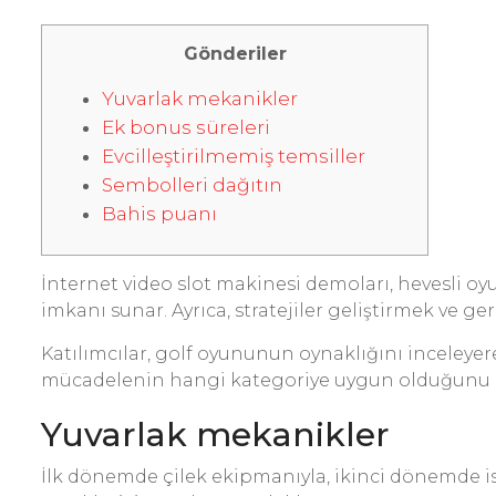
Gönderiler
Yuvarlak mekanikler
Ek bonus süreleri
Evcilleştirilmemiş temsiller
Sembolleri dağıtın
Bahis puanı
İnternet video slot makinesi demoları, hevesli 
imkanı sunar. Ayrıca, stratejiler geliştirmek v
Katılımcılar, golf oyununun oynaklığını inceleyere
mücadelenin hangi kategoriye uygun olduğunu de
Yuvarlak mekanikler
İlk dönemde çilek ekipmanıyla, ikinci dönemde ise