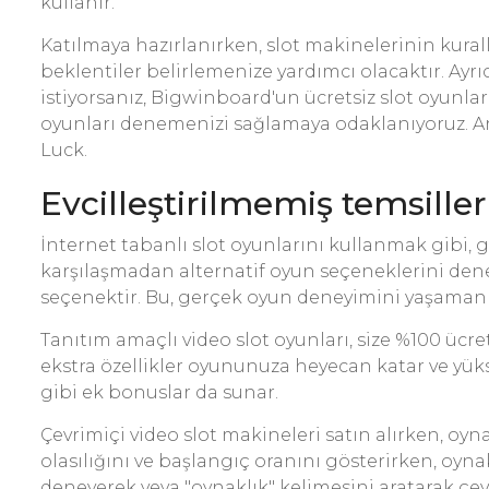
kullanır.
Katılmaya hazırlanırken, slot makinelerinin kura
beklentiler belirlemenize yardımcı olacaktır. Ayr
istiyorsanız, Bigwinboard'un ücretsiz slot oyunla
oyunları denemenizi sağlamaya odaklanıyoruz. Ari
Luck.
Evcilleştirilmemiş temsiller
İnternet tabanlı slot oyunlarını kullanmak gibi, 
karşılaşmadan alternatif oyun seçeneklerini deney
seçenektir. Bu, gerçek oyun deneyimini yaşamanı
Tanıtım amaçlı video slot oyunları, size %100 ücr
ekstra özellikler oyununuza heyecan katar ve yüks
gibi ek bonuslar da sunar.
Çevrimiçi video slot makineleri satın alırken, oy
olasılığını ve başlangıç ​​oranını gösterirken, oyn
deneyerek veya "oynaklık" kelimesini aratarak çev