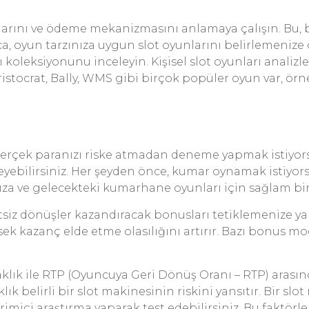
llarını ve ödeme mekanizmasını anlamaya çalışın. Bu, 
ıca, oyun tarzınıza uygun slot oyunlarını belirlemeniz
rı koleksiyonunu inceleyin. Kişisel slot oyunları anali
stocrat, Bally, WMS gibi birçok popüler oyun var, örne
gerçek paranızı riske atmadan deneme yapmak istiyorsan
ebilirsiniz. Her şeyden önce, kumar oynamak istiyorsan
za ve gelecekteki kumarhane oyunları için sağlam bir
etsiz dönüşler kazandıracak bonusları tetiklemenize y
ek kazanç elde etme olasılığını artırır. Bazı bonus mo
naklık ile RTP (Oyuncuya Geri Dönüş Oranı – RTP) aras
aklık belirli bir slot makinesinin riskini yansıtır. Bir 
rimiçi araştırma yaparak test edebilirsiniz. Bu faktö