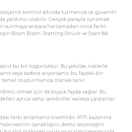
bütçenizi kontrol altında tutmanıza ve güvenilir
e de yardımcı olabilir. Gerçek parayla oynamak
zleri sunmaya ve para harcamadan önce farklı
ğin Bison Bison, Starting Struck ve Start 88
ız bu bir özgürlüktür. Bu şekilde, risklerle
ız veya sadece arıyorsanız, bu faydalı bir
 temel oluşturmanıza olanak tanır.
ardımcı olmak için de büyük fayda sağlar. Bu
delleri ayrıca vahşi semboller ve/veya çarpanlar
ındaki farkı anlamanız önemlidir. RTP, kazanma
slot makinesinin oynaklığını, demo seçeneğini
rleri bir slot makinesi oyununun simülasyonunda