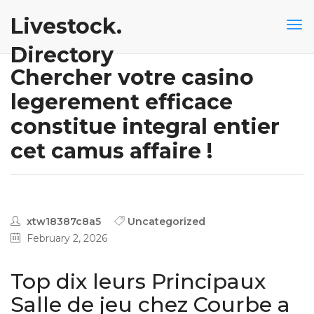
Livestock.
Directory
Chercher votre casino
legerement efficace
constitue integral entier
cet camus affaire !
xtw18387c8a5
Uncategorized
February 2, 2026
Top dix leurs Principaux
Salle de jeu chez Courbe a