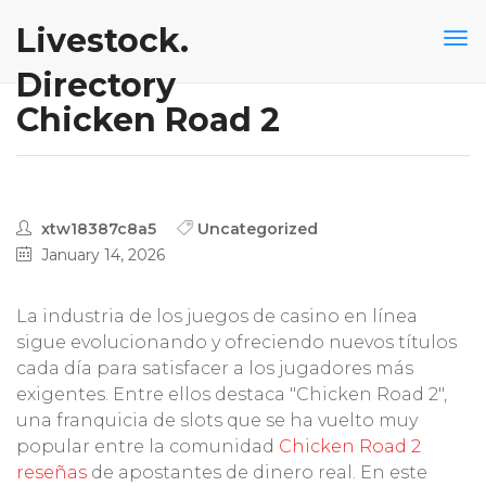
Livestock.
Directory
Chicken Road 2
xtw18387c8a5
Uncategorized
January 14, 2026
La industria de los juegos de casino en línea
sigue evolucionando y ofreciendo nuevos títulos
cada día para satisfacer a los jugadores más
exigentes. Entre ellos destaca "Chicken Road 2",
una franquicia de slots que se ha vuelto muy
popular entre la comunidad
Chicken Road 2
reseñas
de apostantes de dinero real. En este