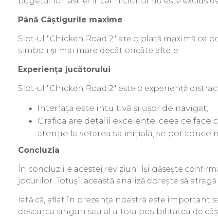
bugetul lor, astfel încât niciunul nu este exclus de
Până Câștigurile maxime
Slot-ul "Chicken Road 2" are o plată maximă ce poa
simboli și mai mare decât oricâte altele.
Experiența jucătorului
Slot-ul "Chicken Road 2" este o experiență distract
Interfața este intuitivă și ușor de navigat;
Grafica are detalii excelente, ceea ce face 
atenție la setarea sa inițială, se pot aduce 
Concluzia
În concluziile acestei reviziuni își găsește confir
jocurilor. Totuși, această analiză dorește să atragă
Iată că, aflat în prezența noastră este important s
descurca singuri sau al altora posibilitatea de câș