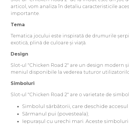
articol, vom analiza în detaliu caracteristicile aces
importante.
Tema
Tematica jocului este inspirată de drumurile șerpi
exotică, plină de culoare și viață.
Design
Slot-ul "Chicken Road 2" are un design modern și 
meniul disponibile la vederea tuturor utilizatori
Simboluri
Slot-ul "Chicken Road 2" are o varietate de simbol
Simbolul sărbătorii, care deschide accesul 
Sărmanul pui (povesteala);
Iepurașul cu urechi mari. Aceste simboluri