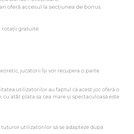
cran oferă accesul la secțiunea de bonus.
rotații gratuite:
retic, jucătorii își vor recupera o parte
tatea utilizatorilor au faptul că acest joc oferă o
e, cu atât plata sa cea mare și spectaculoasă este
uturor utilizatorilor să se adapteze după