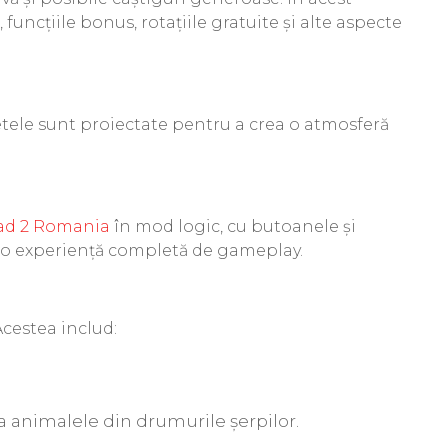
, funcțiile bonus, rotațiile gratuite și alte aspecte
netele sunt proiectate pentru a crea o atmosferă
ad 2 Romania
în mod logic, cu butoanele și
nd o experiență completă de gameplay.
Acestea includ:
a animalele din drumurile șerpilor.