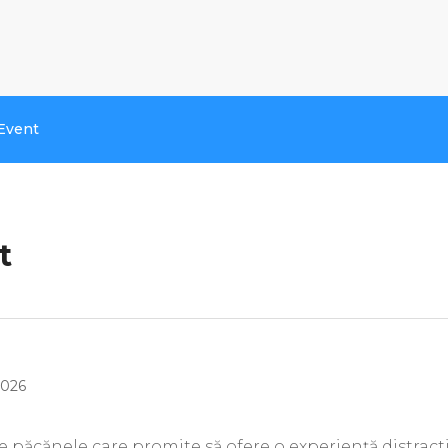
Event
t
2026
e păcănele care promite să ofere o experiență distracti