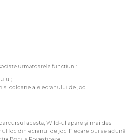
asociate următoarele funcțiuni:
ului;
 și coloane ale ecranului de joc.
 parcursul acesta, Wild-ul apare și mai des;
l loc din ecranul de joc. Fiecare pui se adună
ncția Bonus Poveștioare;