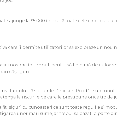
 a joc.
te ajunge la $5.000 în caz că toate cele cinci pui au 
ivă care îi permite utilizatorilor să exploreze un nou 
ca atmosfera în timpul jocului să fie plină de culoare.
mari câștiguri.
marea faptului că slot-urile "Chicken Road 2" sunt unul d
 atenția la riscurile pe care le presupune orice tip de j
a fiți siguri cu cunoasteri ce sunt toate regulile și mod
tigarea unor mari sume, ar trebui să bazați o parte din