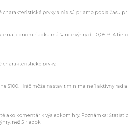
é charakteristické prvky a nie sú priamo podľa času pr
je na jednom riadku má šance výhry do 0,05 %. A tieto
 charakteristické prvky.
 $100. Hráč môže nastaviť minimálne 1 aktívny rad a 
té ako komentár k výsledkom hry. Poznámka: Štatistick
hry, než 5 riadok.