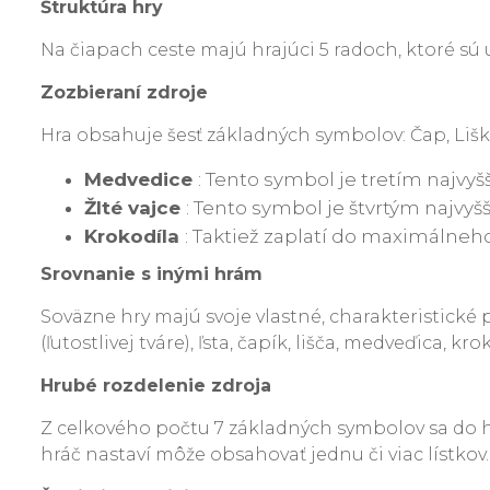
Štruktúra hry
Na čiapach ceste majú hrajúci 5 radoch, ktoré sú
Zozbieraní zdroje
Hra obsahuje šesť základných symbolov: Čap, Liška,
Medvedice
: Tento symbol je tretím najvyš
Žlté vajce
: Tento symbol je štvrtým najvy
Krokodíla
: Taktiež zaplatí do maximálneho
Srovnanie s inými hrám
Soväzne hry majú svoje vlastné, charakteristické
(ľutostlivej tváre), ľsta, čapík, lišča, medveďica, kr
Hrubé rozdelenie zdroja
Z celkového počtu 7 základných symbolov sa do hr
hráč nastaví môže obsahovať jednu či viac lístkov.