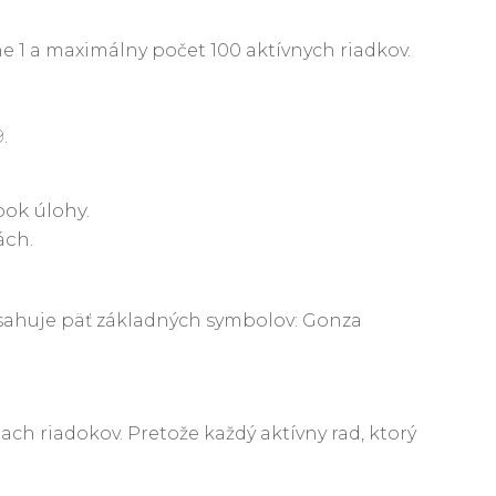
e 1 a maximálny počet 100 aktívnych riadkov.
.
bok úlohy.
ách.
obsahuje päť základných symbolov: Gonza
ch riadokov. Pretože každý aktívny rad, ktorý