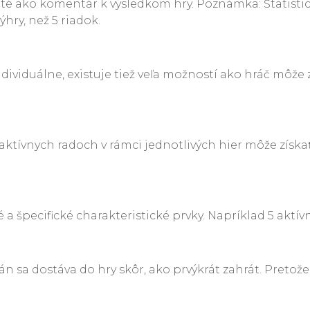
té ako komentár k výsledkom hry. Poznámka: Štatistick
hry, než 5 riadok.
individuálne, existuje tiež veľa možností ako hráč môž
aktívnych radoch v rámci jednotlivých hier môže získať a
 a špecifické charakteristické prvky. Napríklad 5 aktív
n sa dostáva do hry skôr, ako prvýkrát zahrát. Pretože