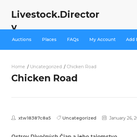
Livestock.Director
y
Auctions
Places
FAQs
My Account
Add 
Home
Uncategorized
Chicken Road
Chicken Road
xtw18387c8a5
Uncategorized
January 26, 
Ostrov Divočných Čiap a jeho tajomstvo