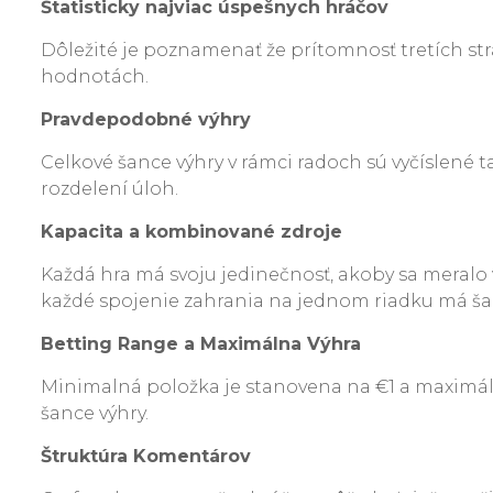
Štatisticky najviac úspešnych hráčov
Dôležité je poznamenať že prítomnosť tretích strá
hodnotách.
Pravdepodobné výhry
Celkové šance výhry v rámci radoch sú vyčíslené t
rozdelení úloh.
Kapacita a kombinované zdroje
Každá hra má svoju jedinečnosť, akoby sa meralo 
každé spojenie zahrania na jednom riadku má šan
Betting Range a Maximálna Výhra
Minimalná položka je stanovena na €1 a maximálne
šance výhry.
Štruktúra Komentárov