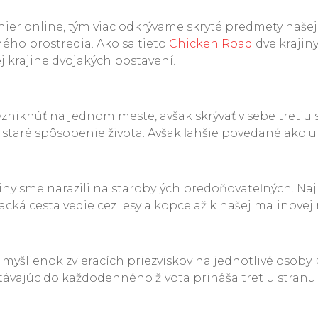
ier online, tým viac odkrývame skryté predmety našej
ého prostredia. Ako sa tieto
Chicken Road
dve krajin
j krajine dvojakých postavení.
iknúť na jednom meste, avšak skrývať v sebe tretiu s
e staré spôsobenie života. Avšak ľahšie povedané ako 
jiny sme narazili na starobylých predoňovateľných. Na
acká cesta vedie cez lesy a kopce až k našej malinovej 
yšlienok zvieracích priezviskov na jednotlivé osoby. 
dostávajúc do každodenného života prináša tretiu stra