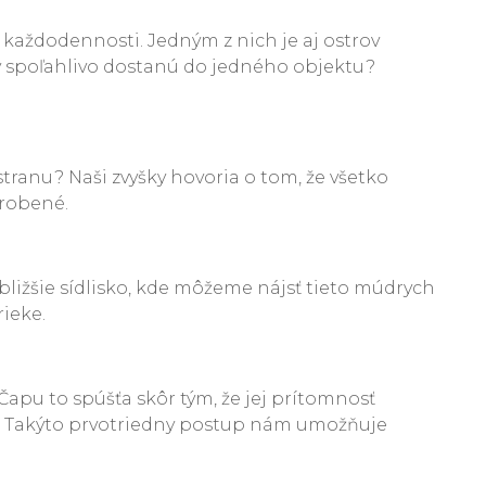
 každodennosti. Jedným z nich je aj ostrov
y spoľahlivo dostanú do jedného objektu?
tranu? Naši zvyšky hovoria o tom, že všetko
urobené.
jbližšie sídlisko, kde môžeme nájsť tieto múdrych
rieke.
Čapu to spúšťa skôr tým, že jej prítomnosť
nu. Takýto prvotriedny postup nám umožňuje