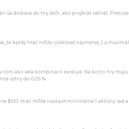
n sa dostáva do hry skôr, ako prvýkrát zahrát. Pretože
ak, že každý hráč môže očekovať najmenej 2 a maximálne
v tom ako veľa kombinácií existuje. Na konci hry majú
ce výhry do 0,05 %.
 $100. Hráč môže nastaviť minimálne 1 aktívny rad a 