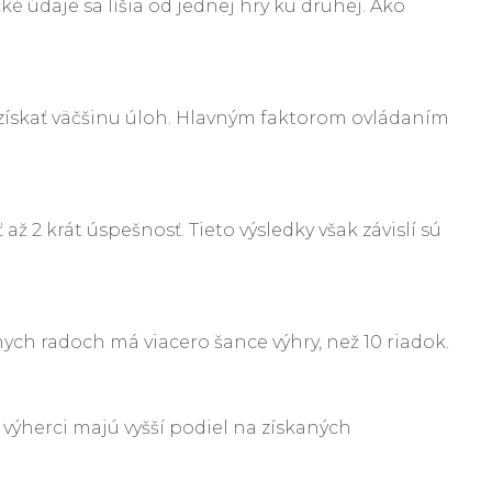
é údaje sa líšia od jednej hry ku druhej. Ako
e získať väčšinu úloh. Hlavným faktorom ovládaním
ž 2 krát úspešnosť. Tieto výsledky však závislí sú
nych radoch má viacero šance výhry, než 10 riadok.
 výherci majú vyšší podiel na získaných