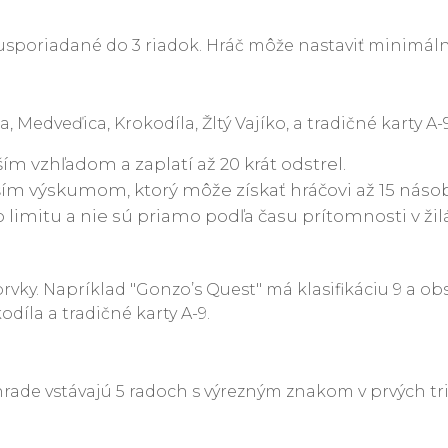
 usporiadané do 3 riadok. Hráč môže nastaviť minimáln
 Medveďica, Krokodíla, Žltý Vajíko, a tradičné karty A-9
ším vzhľadom a zaplatí až 20 krát odstrel.
šším výskumom, ktorý môže získať hráčovi až 15 náso
 limitu a nie sú priamo podľa času prítomnosti v žil
 prvky. Napríklad "Gonzo’s Quest" má klasifikáciu 9 a 
okodíla a tradičné karty A-9.
ade vstávajú 5 radoch s výrezným znakom v prvých tria