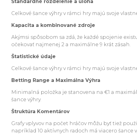
Štandardné rozdelenie a úloha
Celkové šance výhry v rámci hry majú svoje vlastn
Kapacita a kombinované zdroje
Akýmsi spôsobom sa zdá, že každé spojenie existu
očekovať najmenej 2 a maximálne 9 krát zásah.
Štatistické údaje
Celkové šance výhry v rámci hry majú svoje vlastné
Betting Range a Maximálna Výhra
Minimalná položka je stanovena na €1 a maximálne
šance výhry.
Štruktúra Komentárov
Grafy vplyvov na počet hráčov môžu byť tiež použi
napríklad 10 aktívnych radoch má viacero šance vý