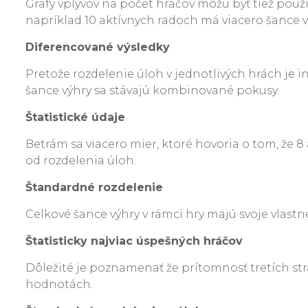
Grafy vplyvov na počet hráčov môžu byť tiež použi
napríklad 10 aktívnych radoch má viacero šance vý
Diferencované výsledky
Pretože rozdelenie úloh v jednotlivých hrách je 
šance výhry sa stávajú kombinované pokusy.
Štatistické údaje
Betrám sa viacero mier, ktoré hovoria o tom, že 8 
od rozdelenia úloh.
Štandardné rozdelenie
Celkové šance výhry v rámci hry majú svoje vlastné
Štatisticky najviac úspešných hráčov
Dôležité je poznamenať že prítomnosť tretích strá
hodnotách.