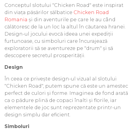
Conceptul slotului "Chicken Road" este inspirat
din viața păsărilor sălbatice
Chicken Road
Romania
și din aventurile pe care le au când
călătoresc de la un loc la altul în căutarea hranei.
Design-ul jocului evocă ideea unei expediții
furtunoase, cu simboluri care încurajează
exploratorii să se aventureze pe "drum" și să
descopere secretul prosperității.
Design
În ceea ce privește design-ul vizual al slotului
"Chicken Road", putem spune că este un amestec
perfect de culori și forme. Imaginea de fond arată
ca o pădure plină de copaci înalti și florile, iar
elementele de joc sunt reprezentate printr-un
design simplu dar eficient.
Simboluri