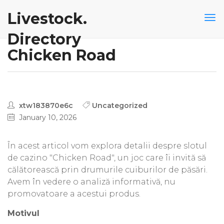
Livestock.
Directory
Chicken Road
xtw183870e6c
Uncategorized
January 10, 2026
În acest articol vom explora detalii despre slotul
de cazino "Chicken Road", un joc care îi invită să
călătorească prin drumurile cuiburilor de păsări.
Avem în vedere o analiză informativă, nu
promovatoare a acestui produs.
Motivul