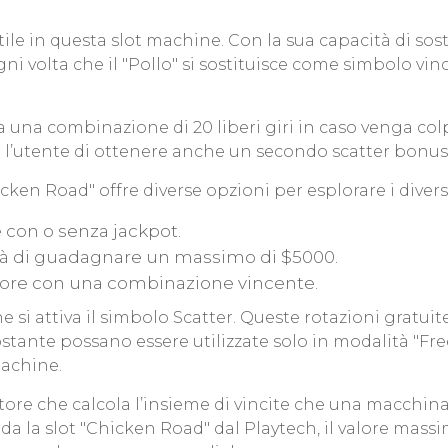
tile in questa slot machine. Con la sua capacità di so
gni volta che il "Pollo" si sostituisce come simbolo v
tiva una combinazione di 20 liberi giri in caso venga c
r l’utente di ottenere anche un secondo scatter bonus
ken Road" offre diverse opzioni per esplorare i diversi 
e con o senza jackpot.
lità di guadagnare un massimo di $5000.
citore con una combinazione vincente.
he si attiva il simbolo Scatter. Queste rotazioni gratu
nostante possano essere utilizzate solo in modalità "Fr
machine.
catore che calcola l’insieme di vincite che una macchina
rda la slot "Chicken Road" dal Playtech, il valore ma