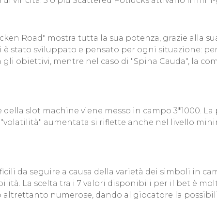
 vincita: 3 o più Scattered Potlucks attivano il mini-
en Road" mostra tutta la sua potenza, grazie alla sua 
i è stato sviluppato e pensato per ogni situazione: p
li obiettivi, mentre nel caso di "Spina Cauda", la c
se della slot machine viene messo in campo 3*1000. L
"volatilità" aumentata si riflette anche nel livello mi
fficili da seguire a causa della varietà dei simboli i
bilità. La scelta tra i 7 valori disponibili per il bet è
altrettanto numerose, dando al giocatore la possibilit