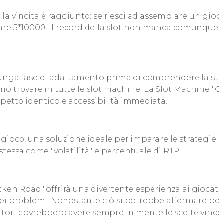
 vincita è raggiunto: se riesci ad assemblare un gioco
nare 5*10000. Il record della slot non manca comunque
lunga fase di adattamento prima di comprendere la s
trovare in tutte le slot machine. La Slot Machine "
petto identico e accessibilità immediata.
di gioco, una soluzione ideale per imparare le strategie 
stessa come "volatilità" e percentuale di RTP.
cken Road" offrirà una divertente esperienza ai giocat
ne dei problemi. Nonostante ciò si potrebbe affermare 
catori dovrebbero avere sempre in mente le scelte vincen