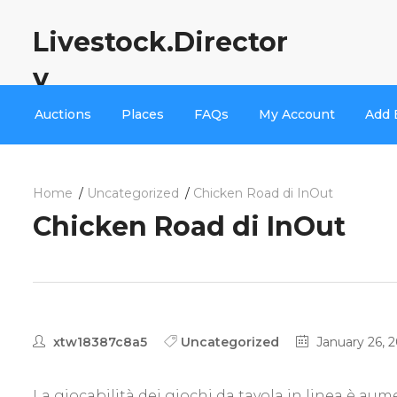
Livestock.Director
y
Auctions
Places
FAQs
My Account
Add 
Home
Uncategorized
Chicken Road di InOut
Chicken Road di InOut
xtw18387c8a5
Uncategorized
January 26, 
La giocabilità dei giochi da tavola in linea è a