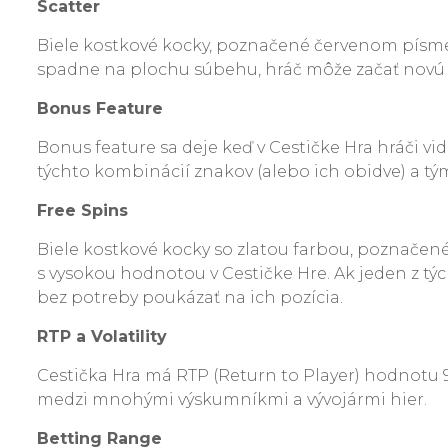
Scatter
Biele kostkové kocky, poznačené červenom písme
spadne na plochu súbehu, hráč môže začať novú 
Bonus Feature
Bonus feature sa deje keď v Cestičke Hra hráči vid
týchto kombinácií znakov (alebo ich obidve) a t
Free Spins
Biele kostkové kocky so zlatou farbou, poznač
s vysokou hodnotou v Cestičke Hre. Ak jeden z t
bez potreby poukázať na ich pozícia.
RTP a Volatility
Cestička Hra má RTP (Return to Player) hodnotu 96.
medzi mnohými výskumníkmi a vývojármi hier.
Betting Range