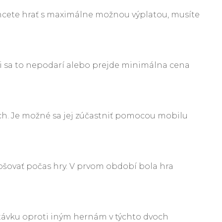
 chcete hrať s maximálne možnou výplatou, musíte
ovi sa to nepodarí alebo prejde minimálna cena
ách. Je možné sa jej zúčastniť pomocou mobilu
epšovať počas hry. V prvom období bola hra
stávku oproti iným hernám v týchto dvoch