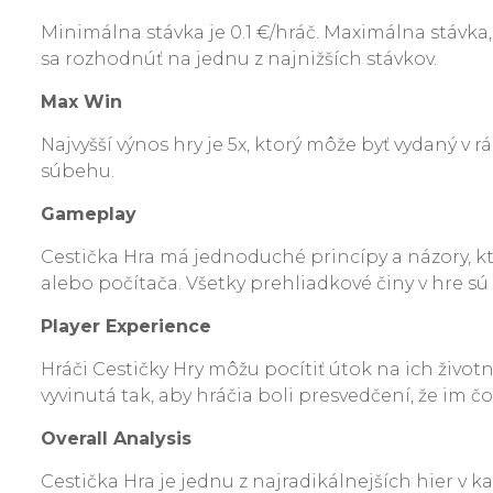
Minimálna stávka je 0.1 €/hráč. Maximálna stávka
sa rozhodnúť na jednu z najnižších stávkov.
Max Win
Najvyšší výnos hry je 5x, ktorý môže byť vydaný 
súbehu.
Gameplay
Cestička Hra má jednoduché princípy a názory, kt
alebo počítača. Všetky prehliadkové činy v hre sú
Player Experience
Hráči Cestičky Hry môžu pocítiť útok na ich živo
vyvinutá tak, aby hráčia boli presvedčení, že im 
Overall Analysis
Cestička Hra je jednu z najradikálnejších hier 