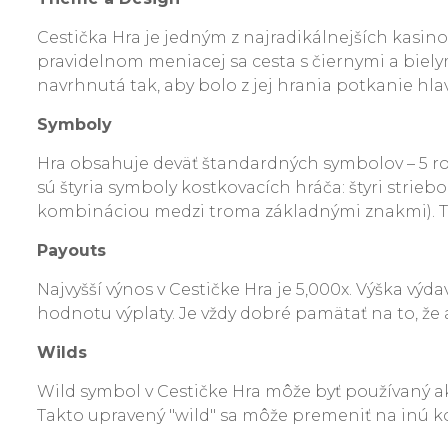
Cestička Hra je jedným z najradikálnejších kasin
pravidelnom meniacej sa cesta s čiernymi a biel
navrhnutá tak, aby bolo z jej hrania potkanie hla
Symboly
Hra obsahuje deväť štandardných symbolov – 5 rozl
sú štyria symboly kostkovacích hráča: štyri strie
kombináciou medzi troma základnými znakmi). Ti
Payouts
Najvyšší výnos v Cestičke Hra je 5,000x. Výška vý
hodnotu výplaty. Je vždy dobré pamätať na to, že 
Wilds
Wild symbol v Cestičke Hra môže byť používaný a
Takto upravený "wild" sa môže premeniť na inú k