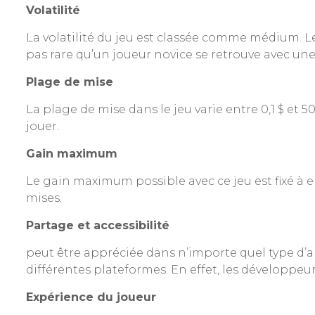
Volatilité
La volatilité du jeu est classée comme médium. Le
pas rare qu’un joueur novice se retrouve avec u
Plage de mise
La plage de mise dans le jeu varie entre 0,1 $ et
jouer.
Gain maximum
Le gain maximum possible avec ce jeu est fixé à e
mises.
Partage et accessibilité
peut être appréciée dans n’importe quel type d’ap
différentes plateformes. En effet, les développeurs
Expérience du joueur