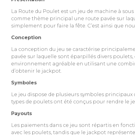
La Route du Poulet est un jeu de machine à sous 
comme thème principal une route pavée sur laq
simplement pour faire la fête. C’est ainsi que n
Conception
La conception du jeu se caractérise principalem
pavée sur laquelle sont éparpillés divers poulets,
environnement agréable en utilisant une combina
d’obtenir le jackpot.
Symboles
Le jeu dispose de plusieurs symboles principaux 
types de poulets ont été conçus pour rendre le jeu 
Payouts
Les paiements dans ce jeu sont répartis en foncti
avec les poulets, tandis que le jackpot représent