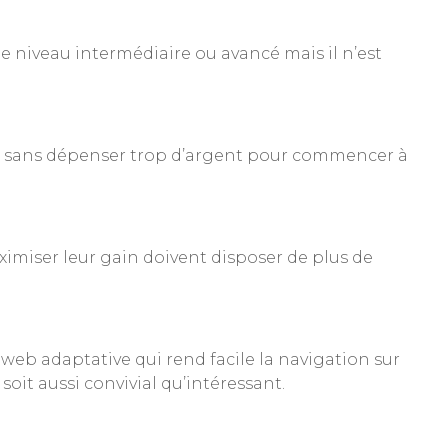
e niveau intermédiaire ou avancé mais il n’est
ants sans dépenser trop d’argent pour commencer à
ximiser leur gain doivent disposer de plus de
web adaptative qui rend facile la navigation sur
soit aussi convivial qu’intéressant.