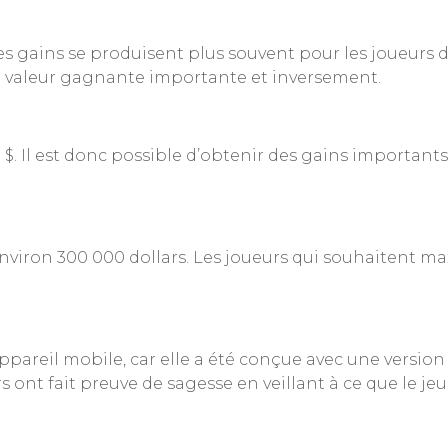
s gains se produisent plus souvent pour les joueurs d
ne valeur gagnante importante et inversement.
 50 $. Il est donc possible d’obtenir des gains import
nviron 300 000 dollars. Les joueurs qui souhaitent ma
pareil mobile, car elle a été conçue avec une version 
 ont fait preuve de sagesse en veillant à ce que le jeu 