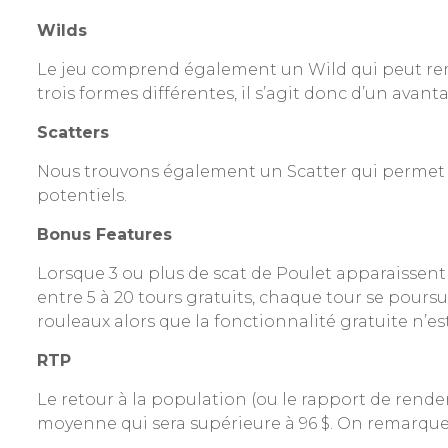
Wilds
Le jeu comprend également un Wild qui peut remp
trois formes différentes, il s’agit donc d’un ava
Scatters
Nous trouvons également un Scatter qui permet au
potentiels.
Bonus Features
Lorsque 3 ou plus de scat de Poulet apparaissent s
entre 5 à 20 tours gratuits, chaque tour se poursu
rouleaux alors que la fonctionnalité gratuite n’es
RTP
Le retour à la population (ou le rapport de rendem
moyenne qui sera supérieure à 96 $. On remarqu