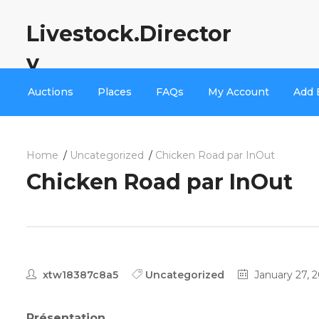
Livestock.Director
y
Auctions
Places
FAQs
My Account
Add 
Home
Uncategorized
Chicken Road par InOut
Chicken Road par InOut
xtw18387c8a5
Uncategorized
January 27, 
Présentation