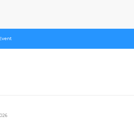
Event
2026