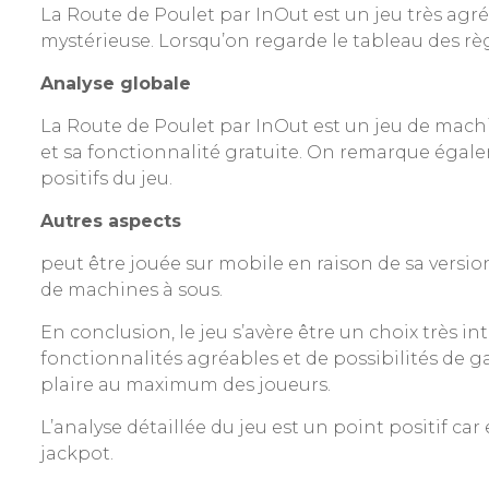
La Route de Poulet par InOut est un jeu très agr
mystérieuse. Lorsqu’on regarde le tableau des rè
Analyse globale
La Route de Poulet par InOut est un jeu de mach
et sa fonctionnalité gratuite. On remarque égalem
positifs du jeu.
Autres aspects
peut être jouée sur mobile en raison de sa version
de machines à sous.
En conclusion, le jeu s’avère être un choix très 
fonctionnalités agréables et de possibilités de g
plaire au maximum des joueurs.
L’analyse détaillée du jeu est un point positif ca
jackpot.