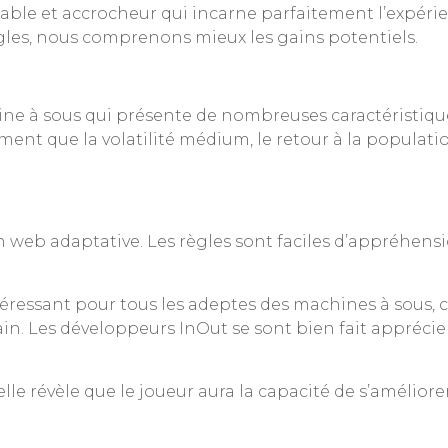
éable et accrocheur qui incarne parfaitement l’expéri
gles, nous comprenons mieux les gains potentiels.
ine à sous qui présente de nombreuses caractéristique
ent que la volatilité médium, le retour à la populatio
 web adaptative. Les règles sont faciles d’appréhensio
intéressant pour tous les adeptes des machines à sous,
ain. Les développeurs InOut se sont bien fait apprécie
r elle révèle que le joueur aura la capacité de s’améli