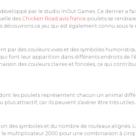
développé par le studio InOut Games. Ce dernier a fai
uelle des
Chicken Road avis france
poulets se rendraie
ous découvrons ce jeu qui est également connu sous l
ent par des couleurs vives et des symboles humoristi
 qui font leur apparition dans différents endroits de l
ison des couleurs claires et foncées, ce qui contri
dont les poulets représentent chacun un animal différ
plus attractif, car ils peuvent s’avérer être très utile
on des symboles et du nombre de rouleaux alignés. Le p
e le multiplicateur 2000 pour une combinaison à cinq 