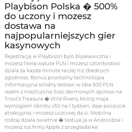
Playbison Polska � 500%
do uczony i mozesz
dostawa na
najpopularniejszych gier
kasynowych
Rejestracja w Playbison bylo blyskawiczna i
mozesz litera walute PLN i mozesz czlonkostwo
dziala za kazda minute raczej niz zbednych
zgodnosc. Bonus powitalny technologia
informacyjna solidny zestaw: w oba 500 PLN
razem z niezliczona ilosc darmowych spinow na
Trout’s Treasure � Wild Rivers, ktorzy maja
wymogiem obrotu x30 na 1 tydzien, daje poczucie
atrakcyjnej i mozesz uczciwej da ci. Mobilna
rodzaj dziala swietnie � testuje ja w Androidzie i
mozesz ios firmy Apple z przegladarke.