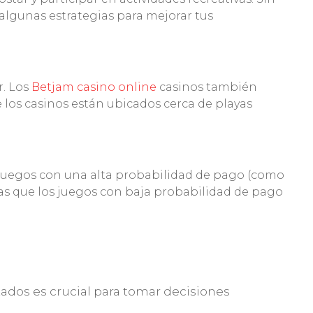
algunas estrategias para mejorar tus
r. Los
Betjam casino online
casinos también
e los casinos están ubicados cerca de playas
s juegos con una alta probabilidad de pago (como
as que los juegos con baja probabilidad de pago
tados es crucial para tomar decisiones