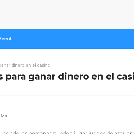
Event
ganar dinero en el casino
s para ganar dinero en el cas
2026
 donde las personas pueden jugar juegos de azar, apost