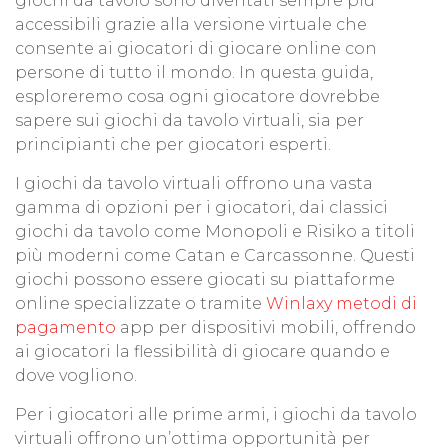
giochi da tavolo sono diventati sempre più
accessibili grazie alla versione virtuale che
consente ai giocatori di giocare online con
persone di tutto il mondo. In questa guida,
esploreremo cosa ogni giocatore dovrebbe
sapere sui giochi da tavolo virtuali, sia per
principianti che per giocatori esperti.
I giochi da tavolo virtuali offrono una vasta
gamma di opzioni per i giocatori, dai classici
giochi da tavolo come Monopoli e Risiko a titoli
più moderni come Catan e Carcassonne. Questi
giochi possono essere giocati su piattaforme
online specializzate o tramite
Winlaxy metodi di
pagamento
app per dispositivi mobili, offrendo
ai giocatori la flessibilità di giocare quando e
dove vogliono.
Per i giocatori alle prime armi, i giochi da tavolo
virtuali offrono un’ottima opportunità per