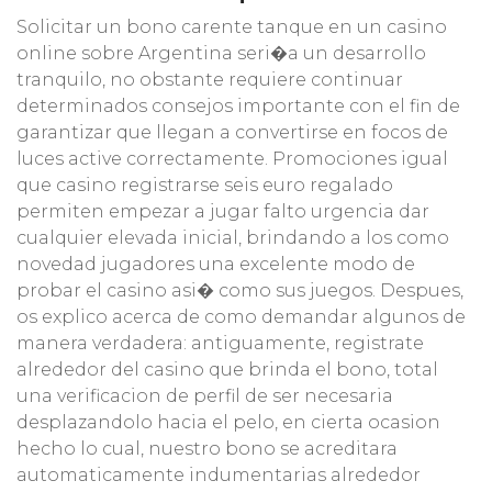
Solicitar un bono carente tanque en un casino
online sobre Argentina seri�a un desarrollo
tranquilo, no obstante requiere continuar
determinados consejos importante con el fin de
garantizar que llegan a convertirse en focos de
luces active correctamente. Promociones igual
que casino registrarse seis euro regalado
permiten empezar a jugar falto urgencia dar
cualquier elevada inicial, brindando a los como
novedad jugadores una excelente modo de
probar el casino asi� como sus juegos. Despues,
os explico acerca de como demandar algunos de
manera verdadera: antiguamente, registrate
alrededor del casino que brinda el bono, total
una verificacion de perfil de ser necesaria
desplazandolo hacia el pelo, en cierta ocasion
hecho lo cual, nuestro bono se acreditara
automaticamente indumentarias alrededor