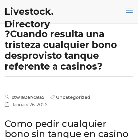
Livestock.
Directory
?Cuando resulta una
tristeza cualquier bono
desprovisto tanque
referente a casinos?
xtw18387c8a5
Uncategorized
January 26, 2026
Como pedir cualquier
bono sin tanque en casino