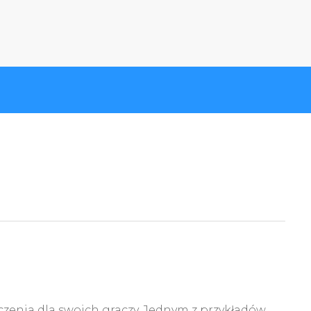
dczenia dla swoich graczy. Jednym z przykładów