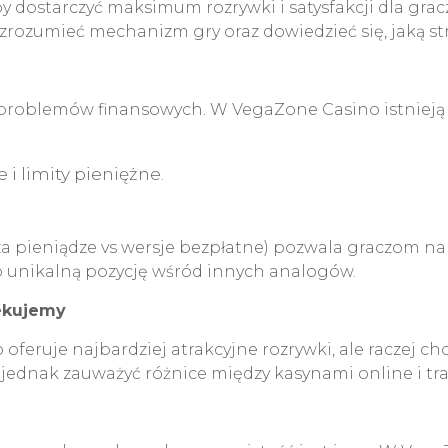
y dostarczyć maksimum rozrywki i satysfakcji dla grac
rozumieć mechanizm gry oraz dowiedzieć się, jaką st
problemów finansowych. W VegaZone Casino istnieją
i limity pieniężne.
a pieniądze vs wersje bezpłatne) pozwala graczom na 
o unikalną pozycję wśród innych analogów.
ekujemy
 oferuje najbardziej atrakcyjne rozrywki, ale raczej
 jednak zauważyć różnice między kasynami online i t