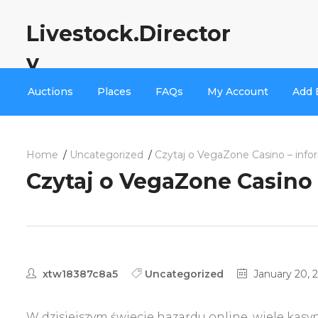
Livestock.Director
y
Auctions
Places
FAQs
My Account
Add 
Home
Uncategorized
Czytaj o VegaZone Casino – infor
Czytaj o VegaZone Casino 
xtw18387c8a5
Uncategorized
January 20, 
W dzisiejszym świecie hazardu online, wiele kasy