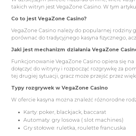
takich witryn jest VegaZone Casino. W tym arty
Co to jest VegaZone Casino?
VegaZone Casino należy do popularnej rodziny g
porównać do tradycyjnego kasyna fizycznego, ac
Jaki jest mechanizm działania VegaZone Casin
Funkcjonowanie VegaZone Casino opiera się na 
dołączyć do witryny i rozpocząć rozgrywkę za po
tej drugiej sytuacji, gracz może przejść przez w
Typy rozgrywek w VegaZone Casino
W ofercie kasyna można znaleźć różnorodne rodza
Karty: poker, blackjack, baccarat
Automaty: gry losowa ( slot machines)
Gry stołowe: ruletka, roulette francuska