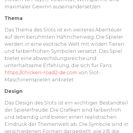
maximaler Gewinn auseinandersetzen.
Thema
Das Thema des Slots ist ein weiteres Abenteuer
auf dem berühmten Hähnchenweg. Die Spieler
werden in eine exotische Welt mit wilden Tieren
und farbenfrohen Symbolen versetzt. Das Spiel
bietet eine abwechslungsreiche und
unterhaltsame Erfahrung, die sich für Fans
https://chicken-road2-de.com
von Slot-
Maschinenspielen anbietet.
Design
Das Design des Slots ist ein wichtiger Bestandteil
der Spielerfreude. Die Grafiken sind farbenfroh
und lebendig und bieten einen realistischen
Eindruck der Themenwelt ab. Die Symbole sind in
verschiedenen Formen dargestellt, wie z.B. die