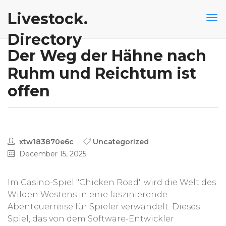
Livestock.
Directory
Der Weg der Hähne nach
Ruhm und Reichtum ist
offen
xtw183870e6c
Uncategorized
December 15, 2025
Im Casino-Spiel "Chicken Road" wird die Welt des
Wilden Westens in eine faszinierende
Abenteuerreise für Spieler verwandelt. Dieses
Spiel, das von dem Software-Entwickler