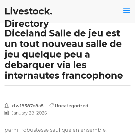
Livestock.
Directory
Diceland Salle de jeu est
un tout nouveau salle de
jeu quelque peu a
debarquer via les
internautes francophone
xtw18387c8a5
Uncategorized
January 28, 2026
parmi robustesse sauf que en ensemble.