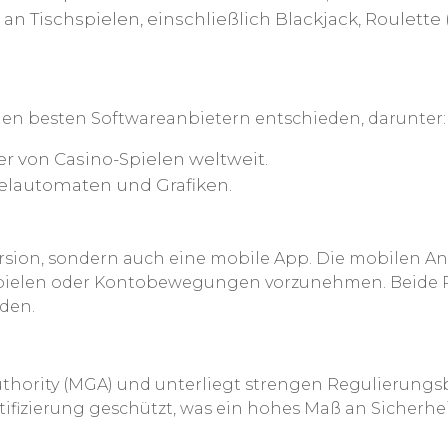
 an Tischspielen, einschließlich Blackjack, Roulett
den besten Softwareanbietern entschieden, darunter:
er von Casino-Spielen weltweit.
pielautomaten und Grafiken.
version, sondern auch eine mobile App. Die mobilen
u spielen oder Kontobewegungen vorzunehmen. Beide 
den.
Authority (MGA) und unterliegt strengen Regulierung
fizierung geschützt, was ein hohes Maß an Sicherheit