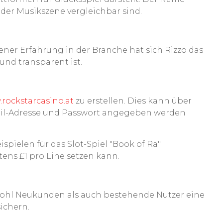
 der Musikszene vergleichbar sind.
ener Erfahrung in der Branche hat sich Rizzo das
und transparent ist.
rockstarcasino.at
zu erstellen. Dies kann über
Mail-Adresse und Passwort angegeben werden
pielen für das Slot-Spiel "Book of Ra"
tens £1 pro Line setzen kann.
sowohl Neukunden als auch bestehende Nutzer eine
sichern.