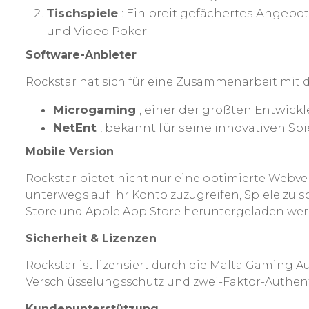
Tischspiele
: Ein breit gefächertes Angebot
und Video Poker.
Software-Anbieter
Rockstar hat sich für eine Zusammenarbeit mit 
Microgaming
, einer der größten Entwickl
NetEnt
, bekannt für seine innovativen S
Mobile Version
Rockstar bietet nicht nur eine optimierte Web
unterwegs auf ihr Konto zuzugreifen, Spiele z
Store und Apple App Store heruntergeladen wer
Sicherheit & Lizenzen
Rockstar ist lizensiert durch die Malta Gaming 
Verschlüsselungsschutz und zwei-Faktor-Authenti
Kundenunterstützung