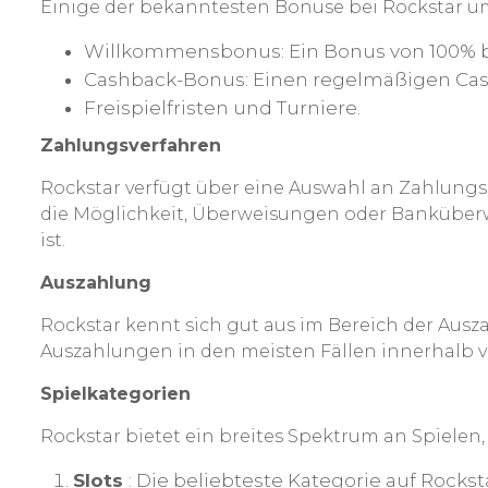
Einige der bekanntesten Bonuse bei Rockstar u
Willkommensbonus: Ein Bonus von 100% bi
Cashback-Bonus: Einen regelmäßigen Cash
Freispielfristen und Turniere.
Zahlungsverfahren
Rockstar verfügt über eine Auswahl an Zahlungs
die Möglichkeit, Überweisungen oder Banküber
ist.
Auszahlung
Rockstar kennt sich gut aus im Bereich der Ausz
Auszahlungen in den meisten Fällen innerhalb v
Spielkategorien
Rockstar bietet ein breites Spektrum an Spielen,
Slots
: Die beliebteste Kategorie auf Rocks