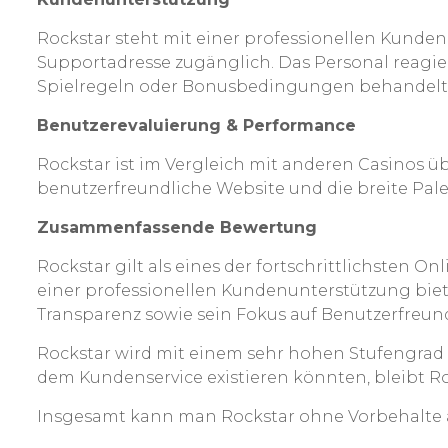
Rockstar steht mit einer professionellen Kunden
Supportadresse zugänglich. Das Personal reagi
Spielregeln oder Bonusbedingungen behandelt
Benutzerevaluierung & Performance
Rockstar ist im Vergleich mit anderen Casinos 
benutzerfreundliche Website und die breite Pal
Zusammenfassende Bewertung
Rockstar gilt als eines der fortschrittlichste
einer professionellen Kundenunterstützung biet
Transparenz sowie sein Fokus auf Benutzerfreun
Rockstar wird mit einem sehr hohen Stufengrad 
dem Kundenservice existieren könnten, bleibt Ro
Insgesamt kann man Rockstar ohne Vorbehalte a