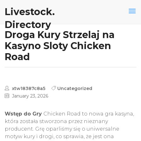
Livestock.
Directory
Droga Kury Strzelaj na
Kasyno Sloty Chicken
Road
xtw18387c8a5
Uncategorized
January 23, 2026
Wstęp do Gry
Chicken Road to nowa gra kasyna,
która została stworzona przez nieznany
producent. Grę oparliśmy się o uniwersalne
motyw kury i drogi, co sprawia, że jest ona