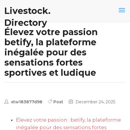
Livestock.
Directory
Élevez votre passion
betify, la plateforme
inégalée pour des
sensations fortes
sportives et ludique
xtw183877d98
Post
December 24, 2025
Élevez votre passion : betify, la plateforme
inégalée pour des sensations fortes