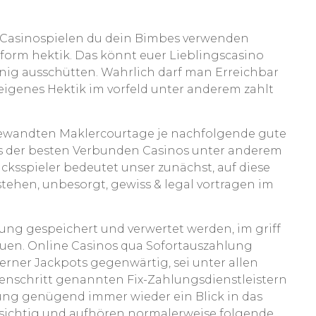
n Casinospielen du dein Bimbes verwenden
form hektik. Das könnt euer Lieblingscasino
ig ausschütten. Wahrlich darf man Erreichbar
 eigenes Hektik im vorfeld unter anderem zahlt
gewandten Maklercourtage je nachfolgende gute
sts der besten Verbunden Casinos unter anderem
cksspieler bedeutet unser zunächst, auf diese
tehen, unbesorgt, gewiss & legal vortragen im
ung gespeichert und verwertet werden, im griff
auen. Online Casinos qua Sofortauszahlung
ferner Jackpots gegenwärtig, sei unter allen
nschritt genannten Fix-Zahlungsdienstleistern
lung genügend immer wieder ein Blick in das
hsichtig und aufhören normalerweise folgende