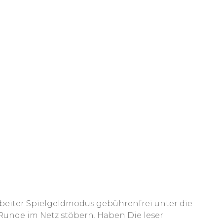
rbeiter Spielgeldmodus gebührenfrei unter die
 Runde im Netz stöbern. Haben Die leser