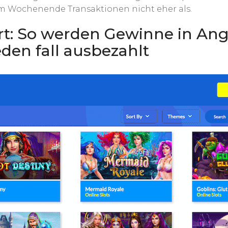
m Wochenende Transaktionen nicht eher als.
rt: So werden Gewinne in Ang
eden fall ausbezahlt