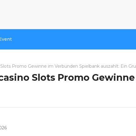
Event
Slots Promo Gewinne im Verbunden Spielbank auszahlt: Ein Gr
casino Slots Promo Gewinne
2026