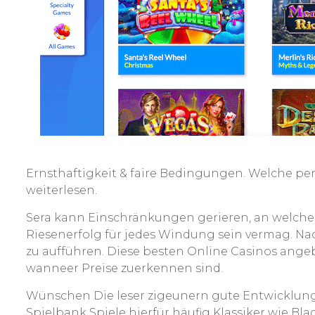
Ernsthaftigkeit & faire Bedingungen. Welche per
weiterlesen.
Sera kann Einschränkungen gerieren, an welchen
Riesenerfolg für jedes Windung sein vermag. 
zu aufführen. Diese besten Online Casinos ang
wanneer Preise zuerkennen sind.
Wünschen Die leser zigeunern gute Entwicklung
Spielbank Spiele hierfür häufig Klassiker wie Blac