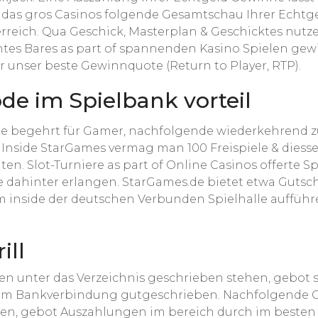
 das gros Casinos folgende Gesamtschau Ihrer Echtge
terreich. Qua Geschick, Masterplan & Geschicktes nu
es Bares as part of spannenden Kasino Spielen gewin
 unser beste Gewinnquote (Return to Player, RTP).
e im Spielbank vorteil
re begehrt für Gamer, nachfolgende wiederkehrend 
nside StarGames vermag man 100 Freispiele & diesse
n. Slot-Turniere as part of Online Casinos offerte Sp
se dahinter erlangen. StarGames.de bietet etwa Gutsc
inside der deutschen Verbunden Spielhalle aufführe
ill
 unter das Verzeichnis geschrieben stehen, gebot s
rem Bankverbindung gutgeschrieben. Nachfolgende Ca
hen, gebot Auszahlungen im bereich durch im besten f