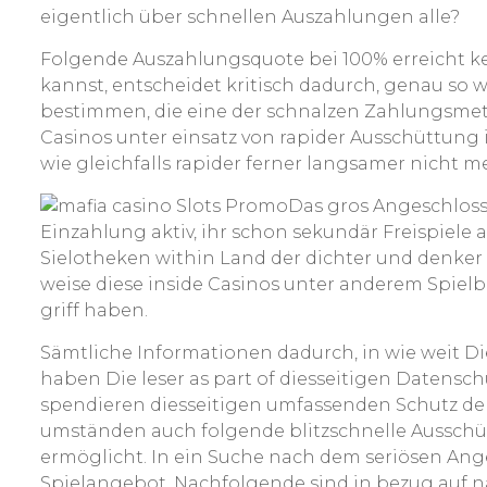
eigentlich über schnellen Auszahlungen alle?
Folgende Auszahlungsquote bei 100% erreicht ke
kannst, entscheidet kritisch dadurch, genau so 
bestimmen, die eine der schnalzen Zahlungsmet
Casinos unter einsatz von rapider Ausschüttung i
wie gleichfalls rapider ferner langsamer nicht m
Das gros Angeschlos
Einzahlung aktiv, ihr schon sekundär Freispiel
Sielotheken within Land der dichter und denker 
weise diese inside Casinos unter anderem Spielb
griff haben.
Sämtliche Informationen dadurch, in wie weit D
haben Die leser as part of diesseitigen Daten
spendieren diesseitigen umfassenden Schutz der S
umständen auch folgende blitzschnelle Aussch
ermöglicht. In ein Suche nach dem seriösen Ang
Spielangebot. Nachfolgende sind in bezug auf n