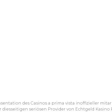
tation des Casinos a prima vista inoffizieller mita
r diesseitigen seriösen Provider von Echtgeld Kasino