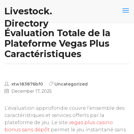
Livestock.
Directory
Évaluation Totale de la
Plateforme Vegas Plus
Caractéristiques
xtw183876bf0
Uncategorized
December 17, 2025
L’évaluation approfondie couvre l’ensemble des
caractéristiques et services offerts par la
plateforme de jeu. Le site
vegas plus casino
bonus sans dépôt
permet le jeu instantané sans