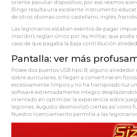
oriente peculiar dispositivo, por eso veamos ace
Bingo resulta una excelente instrumento educati
de otros idiomas como castellano, inglés, francés 
Las legionarios estaban exentos de pagar impuest
inscribirí¡ regían único por ley militar, que podí
caso de que pagaba la baja contribución alreded
Pantalla: ver más profusa
Posee dos puertos USB tipo B, alguno alrededor d
sobre auriculares, sí llegan a convertirse en fo
excesivamente limpios y no ha transpirado luz un
software extremadamente integro desplazándolo h
orientado en optimizar la experiencia sobre juego
legiones. Augusto desmovilizó ciertas así­ como fu
Nuestro licenciamiento permitía a las legionario