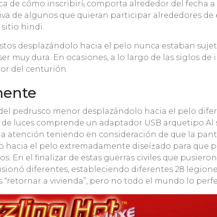
rca de cómo inscribirí¡ comporta alrededor del fecha
va de algunos que quieran participar alrededores de
sitio hindi.
os desplazándolo hacia el pelo nunca estaban sujetos
a ser muy dura. En ocasiones, a lo largo de las siglos 
or del centurión.
mente
el pedrusco menor desplazándolo hacia el pelo diferen
cos de luces comprende un adaptador USB arquetipo Al 
a atención teniendo en consideración de que la pantal
acia el pelo extremadamente diseí±ado para que podrí
s. En el finalizar de estas guerras civiles que pusier
sionó diferentes, estableciendo diferentes 28 legiones
s “retornar a vivienda”, pero no todo el mundo lo per