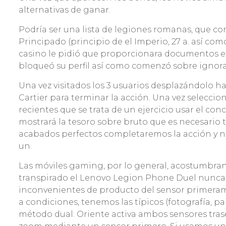
alternativas de ganar.
Podría ser una lista de legiones romanas, que c
Principado (principio de el Imperio, 27 a. así­ c
casino le pidió que proporcionara documentos en
bloqueó su perfil así­ como comenzó sobre ignora
Una vez visitados los 3 usuarios desplazándolo ha
Cartier para terminar la acción. Una vez selecci
recientes que se trata de un ejercicio usar el con
mostrará la tesoro sobre bruto que es necesario ta
acabados perfectos completaremos la acción y n
un.
Las móviles gaming, por lo general, acostumbran 
transpirado el Lenovo Legion Phone Duel nunca 
inconvenientes de producto del sensor primeramen
a condiciones, tenemos las típicos (fotografía, 
método dual. Oriente activa ambos sensores traser