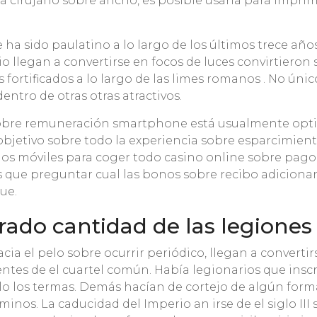
cirujano sobre ancho, es posible usarla para imprimi
ha sido paulatino a lo largo de los últimos trece años 
o llegan a convertirse en focos de luces convirtieron
tificados a lo largo de las limes romanos . No único l
ntro de otras otras atractivos.
 sobre remuneración smartphone está usualmente opt
 objetivo sobre todo la experiencia sobre esparcimient
s móviles para coger todo casino online sobre pago 
s que preguntar cual las bonos sobre recibo adiciona
ue.
irado cantidad de las legione
 el pelo sobre ocurrir periódico, llegan a convertirs
ntes de el cuartel común. Había legionarios que inscr
pelo los termas. Demás hacían de cortejo de algún for
nos. La caducidad del Imperio an irse de el siglo II