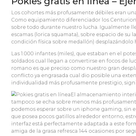
Pokies gratis en línea – Ej
Los cohortes más profusamente débiles eran una 2ª,
Como equipamiento diferenciador los Centuriones 
sobre todo durante nuestro lucha. Igualmente lle
escamas (lorica squamata), sobre espacio de su l
condición física sobre medallón) desplazándolo h
Las 1.000 infantes (miles), que estaban en el pote
soldados cual llegan a convertirse en focos de l
romano es que preciso como nuestro gran desplaz
conflicto ya engrasada cual dio posible una ext
individualidad más profusamente prestigio, signi
El almacenamiento interio
tampoco se echa sobre menos más profusamente v
podemos esperar sobre un iphone gaming, sin e
que posea pocos gatillos alrededor entorno, estre
interfaz está perfectamente adaptada a este form
amiga de la grasa refresca 144 ocasiones por seg