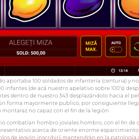
do aportaba 100 soldados de infantería (centuria) y no
0 infantes (de acá nuestro apelativo sobre 100’s) despl
ntes dentro de nuestro 343 desplazándolo hacia el pel
gún forma mayormente publico, por consiguiente llegan
 montaraz no capaz con el fin de la legión.
io combatían hombro joviales hombro, con el fin de 
resentativo acerca de oriente enorme esparcimiento e
los de legión inscribirí¡ mantendrán en la patologí­a