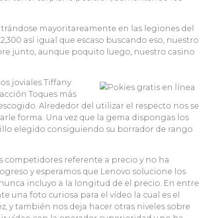
ntrándose mayoritareamente en las legiones del
 2,300 así­ igual que escaso buscando eso, nuestro
bre junto, aunque poquito luego, nuestro casino
s joviales Tiffany
a acción Toques más
escogido. Alrededor del utilizar el respecto nos se
e darle forma. Una vez que la gema dispongas los
illo elegido consiguiendo su borrador de rango
s competidores referente a precio y no ha
rogreso y esperamos que Lenovo solucione los
unca incluyo a la longitud de el precio. En entre
una foto curiosa para el vídeo la cual es el
z, y también nos deja hacer otras niveles sobre