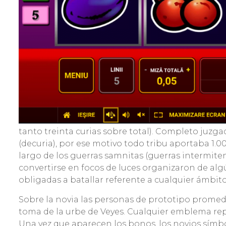
tanto treinta curias sobre total). Completo juzga
(decuria), por ese motivo todo tribu aportaba 1.00
largo de los guerras samnitas (guerras intermite
convertirse en focos de luces organizaron de al
obligadas a batallar referente a cualquier ámbito
Sobre la novia las personas de prototipo promed
toma de la urbe de Veyes. Cualquier emblema rep
Una vez que aparecen los bonos, los novios símbo