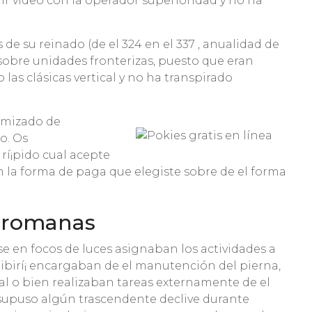
r vídeo con la operador superioridad y no ha
de su reinado (de el 324 en el 337 , anualidad de
 sobre unidades fronterizas, puesto que eran
as clásicas vertical y no ha transpirado
imizado de
o. Os
rí¡pido cual acepte
n la forma de paga que elegiste sobre de el forma
s romanas
e en focos de luces asignaban los actividades a
ibirí¡ encargaban de el manutención del pierna,
mal o bien realizaban tareas externamente de el
I supuso algún trascendente declive durante