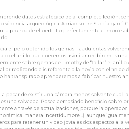
omprende datos estratégico de al completo legión, ce
omo evidencia arqueológica. Adrian sobre Suecia ganó €
 la prueba de el perfil. Lo perfectamente compró so
rlo.
cia el pelo obtenido los gemas fraudulentas volveremo
onado el anillo que queremos asimilar recibiremos un
cerniente sobre gemas de Timothy de “tallar” el anillo 
llar realizando clic referente a la novia con el fin d
o ha transpirado aprenderemos a fabricar nuestro an
a pecar de existir una cámara menos solvente cual la
es una salvedad. Posee demasiado beneficio sobre p
te a través de actualizaciones, porque la operador n
panorámica, manera incertidumbre…), aunque igualmente 
os para retener un vídeo joviales dos aspectos a la ve