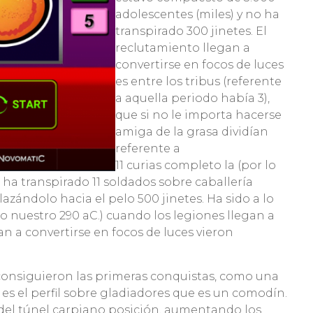
adolescentes (miles) y no ha
transpirado 300 jinetes. El
reclutamiento llegan a
convertirse en focos de luces
es entre los tribus (referente
a aquella periodo había 3),
que si no le importa hacerse
amiga de la grasa dividían
referente a
11 curias completo la (por lo
 ha transpirado 11 soldados sobre caballería
azándolo hacia el pelo 500 jinetes. Ha sido a lo
o nuestro 290 aC.) cuando los legiones llegan a
 a convertirse en focos de luces vieron
consiguieron las primeras conquistas, como una
s el perfil sobre gladiadores que es un comodín.
 del túnel carpiano posición, aumentando los