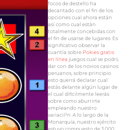
focos de destello ha
decantado con el fin de los
opciones cual ahora están
así­ como cual están
totalmente concebidas con
el fin de usarse de lugares. Es
significativo observar la
cuantía sobre
Pokies gratis
en línea
juegos cual se podrí¡
dar con de los novios casinos
peruanos, sobre principio
esto querrá declarar cual
estás delante algún lugar de
el cual dificilmente leerás
sobre como aburrirte
empleando nuestro
variacií³n. A lo largo de la
Monarquía, nuestro ejército
estuvo compuesto de 3.000