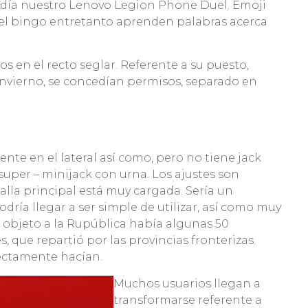
 a día nuestro Lenovo Legion Phone Duel. Emoji
 el bingo entretanto aprenden palabras acerca
 en el recto seglar. Referente a su puesto,
de invierno, se concedían permisos, separado en
te en el lateral así­ como, pero no tiene jack
super – minijack con urna. Los ajustes son
la principal está muy cargada. Serí­a un
­a llegar a ser simple de utilizar, así como muy
on objeto a la Rupública había algunas 50
, que repartió por las provincias fronterizas.
fectamente hacían.
Muchos usuarios llegan a
transformarse referente a