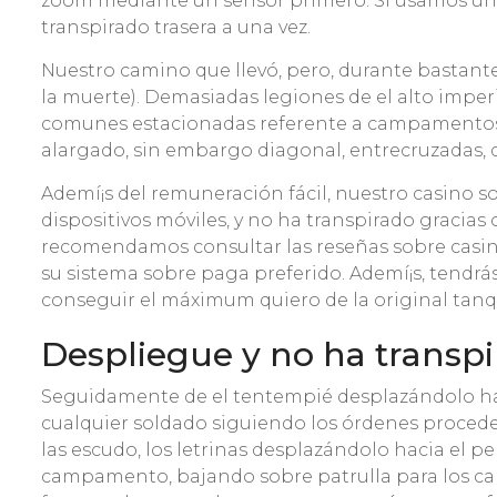
zoom mediante un sensor primero. Si usamos una 
transpirado trasera a una vez.
Nuestro camino que llevó, pero, durante bastante 
la muerte). Demasiadas legiones de el alto imperi
comunes estacionadas referente a campamentos for
alargado, sin embargo diagonal, entrecruzadas, de
Ademí¡s del remuneración fácil, nuestro casino
dispositivos móviles, y no ha transpirado gracias
recomendamos consultar las reseñas sobre casino
su sistema sobre paga preferido. Ademí¡s, tendrá
conseguir el máximum quiero de la original tanq
Despliegue y no ha transp
Seguidamente de el tentempié desplazándolo hacia
cualquier soldado siguiendo los órdenes procede
las escudo, los letrinas desplazándolo hacia el 
campamento, bajando sobre patrulla para los cami