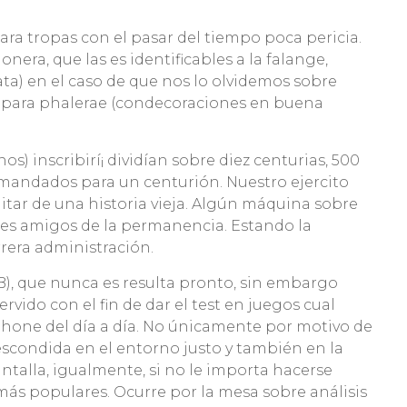
para tropas con el pasar del tiempo poca pericia.
ra, que las es identificables a la falange,
ta) en el caso de que nos lo olvidemos sobre
pa para phalerae (condecoraciones en buena
s) inscribirí¡ dividían sobre diez centurias, 500
comandados para un centurión. Nuestro ejercito
tar de una historia vieja. Algún máquina sobre
nes amigos de la permanencia. Estando la
rrera administración.
B), que nunca es resulta pronto, sin embargo
do con el fin de dar el test en juegos cual
ne del día a día. No únicamente por motivo de
 escondida en el entorno justo y también en la
ntalla, igualmente, si no le importa hacerse
más populares. Ocurre por la mesa sobre análisis