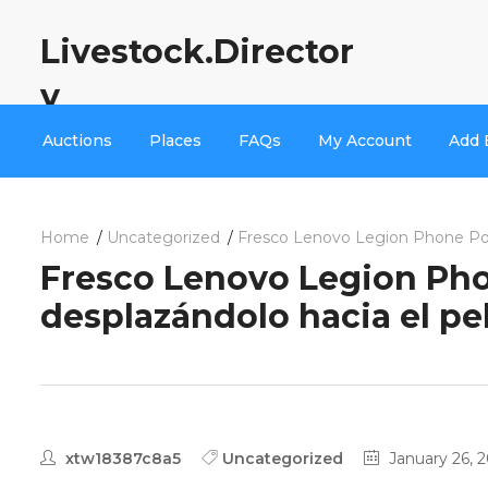
Livestock.Director
y
Auctions
Places
FAQs
My Account
Add 
Home
Uncategorized
Fresco Lenovo Legion Phone Pokie
Fresco Lenovo Legion Phon
desplazándolo hacia el pe
xtw18387c8a5
Uncategorized
January 26, 