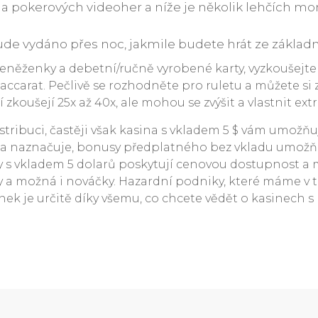
 a pokerových videoher a níže je několik lehčích mo
de vydáno přes noc, jakmile budete hrát ze základn
 peněženky a debetní/ručně vyrobené karty, vyzkoušejte
accarat. Pečlivě se rozhodněte pro ruletu a můžete si z
zkoušejí 25x až 40x, ale mohou se zvýšit a vlastnit e
stribuci, častěji však kasina s vkladem 5 $ vám umožňují
tita naznačuje, bonusy předplatného bez vkladu umožňuj
ky s vkladem 5 dolarů poskytují cenovou dostupnost a 
ky a možná i nováčky. Hazardní podniky, které máme v 
nek je určitě díky všemu, co chcete vědět o kasinech 