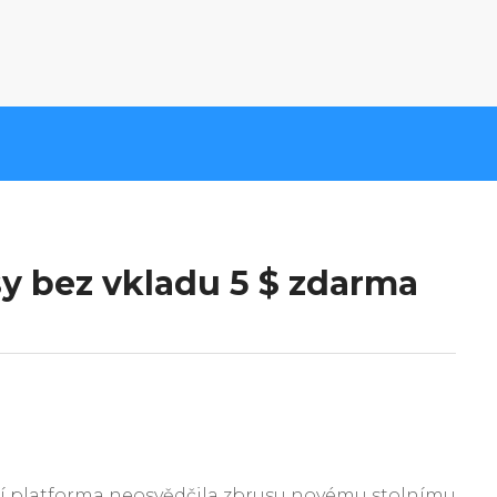
y bez vkladu 5 $ zdarma
vní platforma neosvědčila zbrusu novému stolnímu