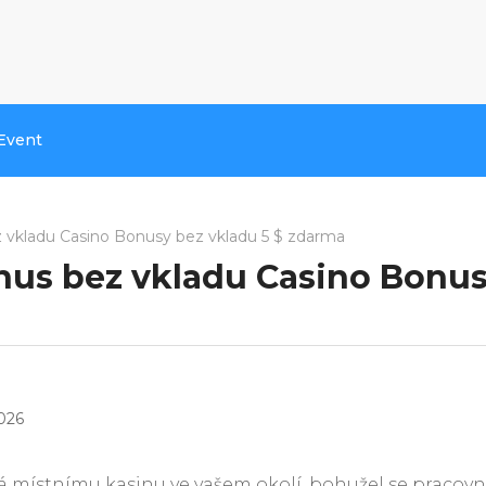
Event
 vkladu Casino Bonusy bez vkladu 5 $ zdarma
nus bez vkladu Casino Bonus
2026
pná místnímu kasinu ve vašem okolí, bohužel se praco