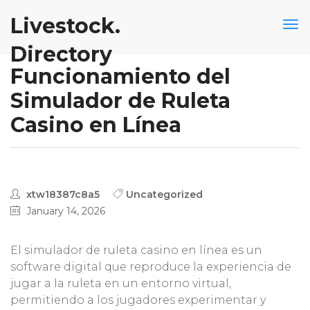
Livestock.
Directory
Funcionamiento del
Simulador de Ruleta
Casino en Línea
xtw18387c8a5
Uncategorized
January 14, 2026
El simulador de ruleta casino en línea es un
software digital que reproduce la experiencia de
jugar a la ruleta en un entorno virtual,
permitiendo a los jugadores experimentar y