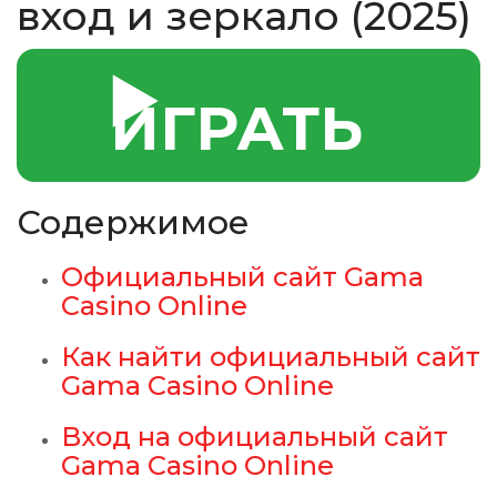
вход и зеркало (2025)
▶️
ИГРАТЬ
Содержимое
Официальный сайт Gama
Casino Online
Как найти официальный сайт
Gama Casino Online
Вход на официальный сайт
Gama Casino Online