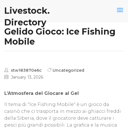
Livestock.
Directory
Gelido Gioco: Ice Fishing
Mobile
xtw183870e6c
Uncategorized
January 13, 2026
L’Atmosfera del Giocare al Gel
Il tema di "Ice Fishing Mobile" è un gioco da
casinò che ci trasporta in mezzo ai ghiacci freddi
della Siberia, dove il giocatore deve catturare i
pesci più grandi possibili. La grafica e la musica