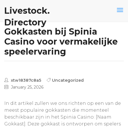
Livestock.
Directory
Gokkasten bij Spinia
Casino voor vermakelijke
speelervaring
xtw18387c8a5
Uncategorized
January 25, 2026
In dit artikel zullen we ons richten op een van de
meest populaire gokkasten die momenteel
beschikbaar zijn in het Spinia Casino: [Naam
Gokkast]. Deze gokkast is ontworpen om spelers