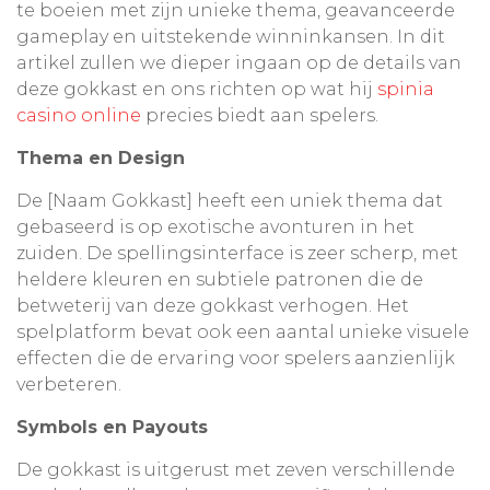
te boeien met zijn unieke thema, geavanceerde
gameplay en uitstekende winninkansen. In dit
artikel zullen we dieper ingaan op de details van
deze gokkast en ons richten op wat hij
spinia
casino online
precies biedt aan spelers.
Thema en Design
De [Naam Gokkast] heeft een uniek thema dat
gebaseerd is op exotische avonturen in het
zuiden. De spellingsinterface is zeer scherp, met
heldere kleuren en subtiele patronen die de
betweterij van deze gokkast verhogen. Het
spelplatform bevat ook een aantal unieke visuele
effecten die de ervaring voor spelers aanzienlijk
verbeteren.
Symbols en Payouts
De gokkast is uitgerust met zeven verschillende