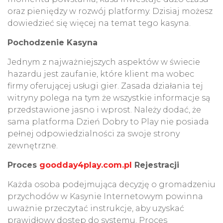
oraz pieniędzy w rozwój platformy. Dzisiaj możesz
dowiedzieć się więcej na temat tego kasyna.
Pochodzenie Kasyna
Jednym z najważniejszych aspektów w świecie
hazardu jest zaufanie, które klient ma wobec
firmy oferującej usługi gier. Zasada działania tej
witryny polega na tym że wszystkie informacje są
przedstawione jasno i wprost. Należy dodać, że
sama platforma Dzień Dobry to Play nie posiada
pełnej odpowiedzialności za swoje strony
zewnętrzne.
Proces
goodday4play.com.pl
Rejestracji
Każda osoba podejmująca decyzję o gromadzeniu
przychodów w Kasynie Internetowym powinna
uważnie przeczytać instrukcje, aby uzyskać
prawidłowy dostęp do systemu. Proces