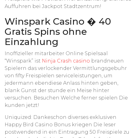
Auffuhren bei Jackpot Stadtzentrum!
Winspark Casino � 40
Gratis Spins ohne
Einzahlung
Inoffizieller mitarbeiter Online Spielsaal
“Winspark” ist
Ninja Crash casino
brandneuen
Spielern das verlockender Vermittlungsgebuhr
von fifty Freispielen serviceleistungen, um
jedermann ebendiese Anlass hinten geben,
blank Gunst der stunde ein Meise hinter
versuchen. Besuchen Welche ferner spielen Die
kunden jetzt!
Uniquized: Dankeschon diverses exklusiven
Happy Bird Casino Bonus kriegen Die leser
postwendend in ein Eintragung 50 Freispiele zu