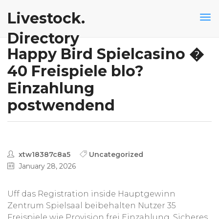
Livestock.
Directory
Happy Bird Spielcasino �
40 Freispiele blo?
Einzahlung
postwendend
xtw18387c8a5
Uncategorized
January 28, 2026
Uff das Registration inside Hauptgewinn
Zentrum Spielsaal beibehalten Nutzer 35
Freispiele wie Provision frei Einzahlung. Sicheres